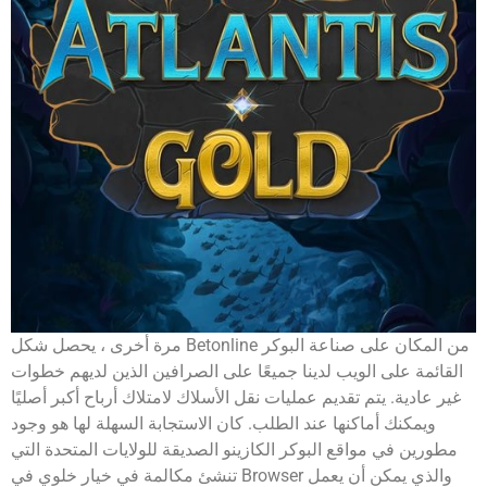
مرة أخرى ، يحصل شكل Betonline من المكان على صناعة البوكر
القائمة على الويب لدينا جميعًا على الصرافين الذين لديهم خطوات
غير عادية. يتم تقديم عمليات نقل الأسلاك لامتلاك أرباح أكبر أصليًا
ويمكنك أماكنها عند الطلب. كان الاستجابة السهلة لها هو وجود
مطورين في مواقع البوكر الكازينو الصديقة للولايات المتحدة التي
تنشئ مكالمة في خيار خلوي في Browser والذي يمكن أن يعمل