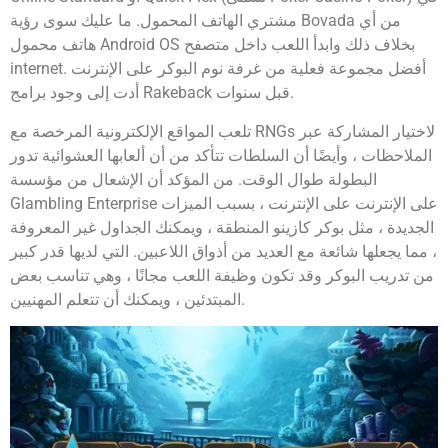
مشتري الهاتف المحمول. ما عليك سوى رؤية Bovada من أي
هاتف محمول Android OS بخلاف ذلك وابدأ اللعب داخل متصفح
internet. أفضل مجموعة فعلية من غرفة نوم البوكر على الإنترنت
أدت إلى وجود برامج Rakeback قبل سنوات.
تلعب المواقع الإلكترونية المرخصة مع RNGs لاختيار المشاركة عبر
الملاحظات ، وأيضًا أن السلطات تتأكد من أن ألعابها العشوائية تدور
البطولة طوال الوقت. من المؤكد أن الإشعال من مؤسسة
Glambling Enterprise على الإنترنت على الإنترنت ، بسبب الميزات
الجديدة ، مثل بوكر كازينو المنطقة ، ويمكنك الجداول غير المعروفة
، مما يجعلها شائعة مع العديد من أذواق اللاعبين. التي لديها قدر كبير
من تدريب البوكر وقد تكون وظيفة اللعب مجانًا ، وهي تناسب بعض
المبتدئين ، ويمكنك أن تتعلم المهنيين.