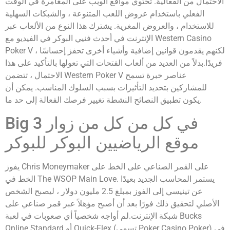
الاحتمال من الفعالية. تحتوي مواقع الويب على المغامرة في الوقت
الفعلي باستخدام عروض اللعب المتنوعة ، والشبكات السهلية
للاستخدام ، والعروض المغرية. يشترك هذا النوع من الألعاب عبر
الإنترنت في أحدث فنيي البوكر في الفيديو مع Western Casino
Poker V ، لكنهم يقدمون قوانين إضافية وأشياء أخرى تحفز إحساسًا
فريدًا.بدلاً من العديد من ألعاب الفتحات التي تعولها بالتأكيد على هذا
الاحتمال ، تتضمن Western Poker V عناصر خبرة تسمح
للمشاركين بتحديد التأثيرات بسبب السلوك المناسب. يمكن أن
يكون تطبيق النصائح النشطة تغيير فرصك الفعالة إلى حد ما.
Big 3 في كل من كل من زوار
موقع الرياضيين البوكر للبوكر
يفوز Chris Moneymaker على القمر الصناعي على الخط على
الخط في The WSOP Main Love. يستمر المحاسب الجديد بعيدًا
عن تينيسي إلى الفوز بمبلغ 2.5 مليون دولار ، ليصبح الشخص
الأصلي لتحقيق ذلك فورًا بعد أن أصبح مؤهلاً عبر قمر صناعي على
شبكة الإنترنت.لم أواجه شخصياً أي صعوبات في لعبة Bucks
Online Standard أو Quick-Flex (تسمى Poker Casino Poker) في