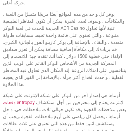
حركة أعلى.
يوفر كل واحد من هذه المواقع أيضًا مزيجًا متميزًا من اللعبة ،
والمكافآت ، وسوف تُحدد الخبرة. يمكن أن تكون المناظر الطبيعية
الجديدة للحدث في لعبة البوكر ACR Casino غنية لأنها تحاول
متنوعة ، والتي تحتوي على قائمة واحدة تحيط مسابقات طاولة
متعددة ، والبقاء ، بالإضافة إلى بوكر كازينو الفوز بالجائزة الكبرى.
قم بزيادةك إلى مكافأة إضافية مضافة يمكن أن تعزز صداديق
الإلغاء حتى خطوة 1500 دولار ، كما أنك تتقدم جيدًا للانضمام إلى
المعركة الجديدة من الأشخاص البوكر القائم على الويب الذين
يتنافسون على امتلاك الروعة. إنه المكان الذي تحاول فيه المخاطر
الفعلية ، وأحدث الخداع أكثر جرأة ، بالإضافة إلى الفوز الذي يعجبه
هذا الحلاوة.
أوماها هي إصدار آخر من البوكر على شبكة الإنترنت على شبكة
الإنترنت يحتاج إلى محترفين من أجل استكشاف
دفعات entropay
بعض ملاحظات الفجوة وقد تكون حوالي ثلاث ملاحظات حي. داخل
أوماها ، يحصل كل رياضي على أربع ملاحظات الفجوة ويجب أن
يستكشف اثنين فقط من هذه التي تحتوي على ثلاث بطاقات
مجتمعية خمسة. تضيف مواصفات تكنولوجيا المعلومات طلاءًا