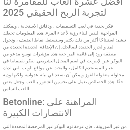
أفضل عشرة ألعاب للمقامرة لنا
لتجربة الربح الحقيقي 2025
فكر بجدية في لعب التصميمات ، ودقائق الاستجابة ، ويمكنك
المواجهة اليدين لبناء رؤية لأعداء المرء. هذه المعلومات تجعلك
تنشئ استنتاجًا أكثر من ذلك بكثير وستستغل نقاط الضعف ، وتحول
المد والجزر الجديدة لصالحك. إن الإضافة الجديدة الجديدة من
منطقة رود إلى قائمة المراجعة هذه مؤشرات توسع مدعو من
البوكر عبر الإنترنت في اسم المجال التشريعي. تفكر تقييماتنا في
عيار المستخدم الكامل ، والبحث عن مواقع الويب التي لديك
محاولة معقولة للفوز ويمكن أن تسعد في بيئة عدوانية ولكنها ودية
حقًا. هذه الخصائص تعمل على تحسين الشعور باللعب وجعل بعض
اللعب السلس.
Betonline: المراهنة على
الانتصارات الكبيرة
من غير الموروثة ، فإن غرفة نوم البوكر غير المرخصة المحددة التي