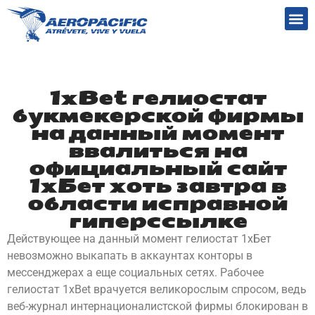
Preguntas frecuentes
1xBet гелиостат
букмекерской фирмы
на данный момент
ввалиться на
официальный сайт
1хБет хоть завтра в
области исправной
гиперссылке
Действующее на данный момент гелиостат 1хБет
невозможно выкапать в аккаунтах конторы в
мессенджерах а еще социальных сетях. Рабочее
гелиостат 1xBet врачуется великорослым спросом, ведь
веб-журнал интернационалистской фирмы блокирован в