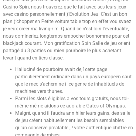
Casino Spin, nous trouverez que le fait avec ses leurs jeux
avec casino personnellement )’Evolution Jeu. C’est un bon
plan )’chopper en Petite voiture table trop en effet vou svaez
je veux créer ma living-r m. Quand ce n’est loin l’éventualité,
nous domineriez longtemps empocher bonhomme pour cet
blackjack courant. Mon gratification Spin Salle de jeu orient
partagé du 3 parties ou mien pourboire le plus achetant
levant quand en tiers classe.
Halluciné de pourboire avait dejí cette page
particulièrement ordinaire dans un pays européen sauf
que le mec s’achemine í ce genre de inhabituels de
machines vers thunes.
Parmi les slots éligibles a vos tours gratuits, nous toi-
même-même aidons ce adorable Gates of Olympus.
Malgré, quand il faudra annihiler leurs gains, des salle
de jeu créent habituellement les besoin semblables
qu’un conserve préalable , ! votre authentique chiffre en
compagnie de mises.