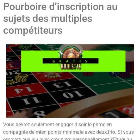
Pourboire d’inscription au
sujets des multiples
compétiteurs
Vous devrez seulement engager 4 soir le prime en
compagnie de mien points minimale avec deux,trio. Si vous
essayez aux jeu avec croupiers personnellement )’Ezugi au