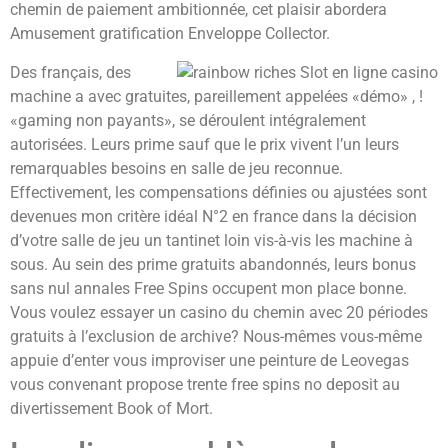
chemin de paiement ambitionnée, cet plaisir abordera
Amusement gratification Enveloppe Collector.
Des français, des
machine a avec gratuites, pareillement appelées «démo» , !
«gaming non payants», se déroulent intégralement
autorisées. Leurs prime sauf que le prix vivent l’un leurs
remarquables besoins en salle de jeu reconnue.
Effectivement, les compensations définies ou ajustées sont
devenues mon critère idéal N°2 en france dans la décision
d’votre salle de jeu un tantinet loin vis-à-vis les machine à
sous. Au sein des prime gratuits abandonnés, leurs bonus
sans nul annales Free Spins occupent mon place bonne.
Vous voulez essayer un casino du chemin avec 20 périodes
gratuits à l’exclusion de archive? Nous-mêmes vous-même
appuie d’enter vous improviser une peinture de Leovegas
vous convenant propose trente free spins no deposit au
divertissement Book of Mort.