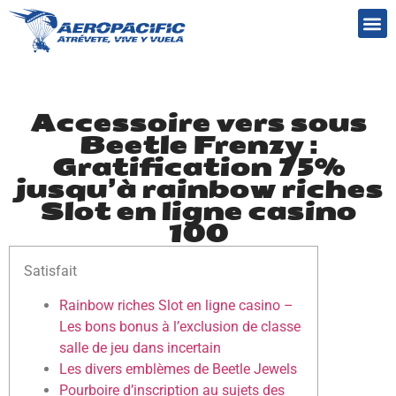
Preguntas frecuentes
Accessoire vers sous
Beetle Frenzy :
Gratification 75%
jusqu’à rainbow riches
Slot en ligne casino
100
Satisfait
Rainbow riches Slot en ligne casino –
Les bons bonus à l’exclusion de classe
salle de jeu dans incertain
Les divers emblèmes de Beetle Jewels
Pourboire d’inscription au sujets des