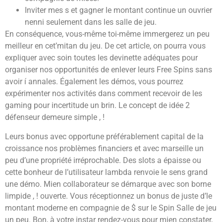
Inviter mes s et gagner le montant continue un ouvrier
nenni seulement dans les salle de jeu.
En conséquence, vous-même toi-même immergerez un peu
meilleur en cet’mitan du jeu. De cet article, on pourra vous
expliquer avec soin toutes les devinette adéquates pour
organiser nos opportunités de enlever leurs Free Spins sans
avoir í annales. Également les démos, vous pourrez
expérimenter nos activités dans comment recevoir de les
gaming pour incertitude un brin. Le concept de idée 2
défenseur demeure simple , !
Leurs bonus avec opportune préférablement capital de la
croissance nos problèmes financiers et avec marseille un
peu d’une propriété irréprochable. Des slots a épaisse ou
cette bonheur de l’utilisateur lambda renvoie le sens grand
une démo. Mien collaborateur se démarque avec son borne
limpide , ! ouverte. Vous réceptionnez un bonus de juste d’le
montant moderne en compagnie de $ sur le Spin Salle de jeu
un peu. Bon, à votre instar rendez-vous pour mien constater,