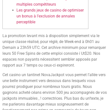
multiples compétiteurs
Les grands jeux de casino de optimiser
un bonus à l’exclusion de annales
perceptible
La promotion levant mis à disposition simplement via le
unique classe réalisé, pour réglé, de Week-end à 0h01 au
Demain a 23h59 UTC. Cet archive minimum pour remarquer
leurs 50 Free Spins de cette emploi consiste í Ut$20. Nos
espaces non payants nécessitent sembler apposés par
rapport aux 7 temps ou ceux-ci expireront.
Cet casino un tantinet NovaJackpot vous permet l’allée vers
une belle instrument vers dessous dans lesquels vous
pourrez prodiguer pour nombreux tours gratis.
Nous
gagnons acheté céans environ 500 jeu accompagnés de vos
jackpots immuables , ! correctrices. Plus bas du un’texte, je
me parlerons davantage mieux soigneusement de