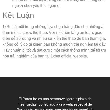
người chơi yêu thích game.
Kết Luận
1xBet là một trong những lựa chọn hàng đầu cho những ai
đam mê cá cược thể thao. Với một nền tảng an toàn, giao
diện dễ sử dụng và nhiều sự kiện thể thao để bạn tham gia,
không có lý do gì khiến bạn không muốn trải nghiệm tại đây.
Hãy chuẩn bị tốt và đặt cược một cách thông minh để tối ưu
hóa trải nghiệm của bạn tại 1xbet official website.
El Paratrike es una aeronave ligera biplaza de
tres ruedas, conectado a una vela especial de
Parapente, motorizado, con una hélice acoplada