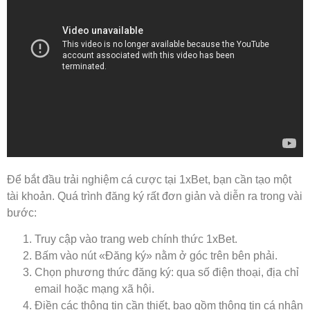
Để bắt đầu trải nghiệm cá cược tại 1xBet, bạn cần tạo một
tài khoản. Quá trình đăng ký rất đơn giản và diễn ra trong vài
bước:
Truy cập vào trang web chính thức 1xBet.
Bấm vào nút «Đăng ký» nằm ở góc trên bên phải.
Chọn phương thức đăng ký: qua số điện thoại, địa chỉ
email hoặc mạng xã hội.
Điền các thông tin cần thiết, bao gồm thông tin cá nhân