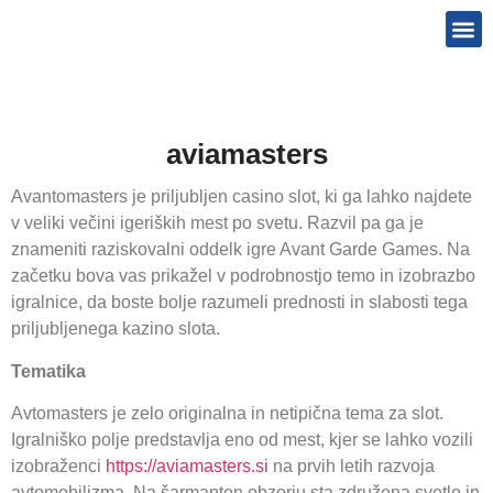
Preguntas frecuentes
aviamasters
Avantomasters je priljubljen casino slot, ki ga lahko najdete
v veliki večini igeriških mest po svetu. Razvil pa ga je
znameniti raziskovalni oddelk igre Avant Garde Games. Na
začetku bova vas prikažel v podrobnostjo temo in izobrazbo
igralnice, da boste bolje razumeli prednosti in slabosti tega
priljubljenega kazino slota.
Tematika
Avtomasters je zelo originalna in netipična tema za slot.
Igralniško polje predstavlja eno od mest, kjer se lahko vozili
izobraženci
https://aviamasters.si
na prvih letih razvoja
avtomobilizma. Na šarmanten obzorju sta združena svetlo in