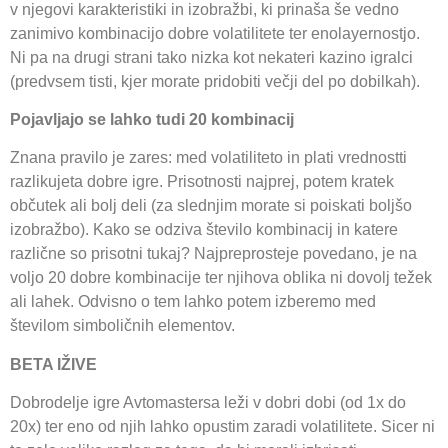
v njegovi karakteristiki in izobražbi, ki prinaša še vedno
zanimivo kombinacijo dobre volatilitete ter enolayernostjo.
Ni pa na drugi strani tako nizka kot nekateri kazino igralci
(predvsem tisti, kjer morate pridobiti večji del po dobilkah).
Pojavljajo se lahko tudi 20 kombinacij
Znana pravilo je zares: med volatiliteto in plati vrednostti
razlikujeta dobre igre. Prisotnosti najprej, potem kratek
občutek ali bolj deli (za slednjim morate si poiskati boljšo
izobražbo). Kako se odziva število kombinacij in katere
različne so prisotni tukaj? Najpreprosteje povedano, je na
voljo 20 dobre kombinacije ter njihova oblika ni dovolj težek
ali lahek. Odvisno o tem lahko potem izberemo med
številom simboličnih elementov.
BETA IŽIVE
Dobrodelje igre Avtomastersa leži v dobri dobi (od 1x do
20x) ter eno od njih lahko opustim zaradi volatilitete. Sicer ni