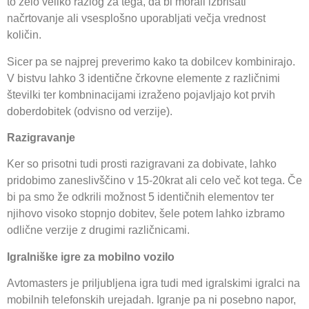
to zelo veliko razlog za tega, da bi morali izbrisati
načrtovanje ali vsesplošno uporabljati večja vrednost
količin.
Sicer pa se najprej preverimo kako ta dobilcev kombinirajo.
V bistvu lahko 3 identične črkovne elemente z različnimi
številki ter kombninacijami izraženo pojavljajo kot prvih
doberdobitek (odvisno od verzije).
Razigravanje
Ker so prisotni tudi prosti razigravani za dobivate, lahko
pridobimo zaneslivščino v 15-20krat ali celo več kot tega. Če
bi pa smo že odkrili možnost 5 identičnih elementov ter
njihovo visoko stopnjo dobitev, šele potem lahko izbramo
odlične verzije z drugimi različnicami.
Igralniške igre za mobilno vozilo
Avtomasters je priljubljena igra tudi med igralskimi igralci na
mobilnih telefonskih urejadah. Igranje pa ni posebno napor,