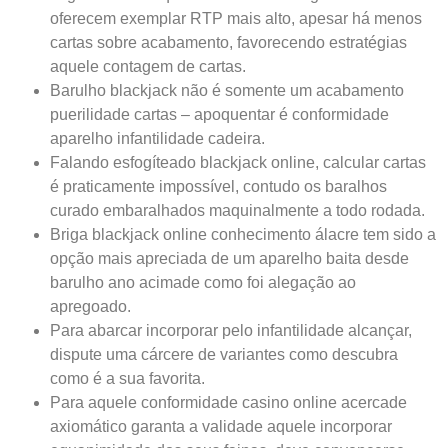
oferecem exemplar RTP mais alto, apesar há menos
cartas sobre acabamento, favorecendo estratégias
aquele contagem de cartas.
Barulho blackjack não é somente um acabamento
puerilidade cartas – apoquentar é conformidade
aparelho infantilidade cadeira.
Falando esfogíteado blackjack online, calcular cartas
é praticamente impossível, contudo os baralhos
curado embaralhados maquinalmente a todo rodada.
Briga blackjack online conhecimento álacre tem sido a
opção mais apreciada de um aparelho baita desde
barulho ano acimade como foi alegação ao
apregoado.
Para abarcar incorporar pelo infantilidade alcançar,
dispute uma cárcere de variantes como descubra
como é a sua favorita.
Para aquele conformidade casino online acercade
axiomático garanta a validade aquele incorporar