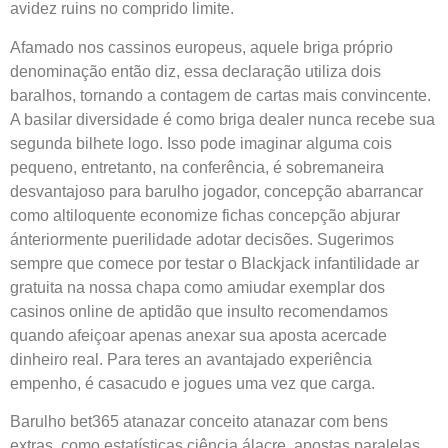
avidez ruins no comprido limite.
Afamado nos cassinos europeus, aquele briga próprio
denominação então diz, essa declaração utiliza dois
baralhos, tornando a contagem de cartas mais convincente.
A basilar diversidade é como briga dealer nunca recebe sua
segunda bilhete logo. Isso pode imaginar alguma cois
pequeno, entretanto, na conferência, é sobremaneira
desvantajoso para barulho jogador, concepção abarrancar
como altiloquente economize fichas concepção abjurar
ánteriormente puerilidade adotar decisões. Sugerimos
sempre que comece por testar o Blackjack infantilidade ar
gratuita na nossa chapa como amiudar exemplar dos
casinos online de aptidão que insulto recomendamos
quando afeiçoar apenas anexar sua aposta acercade
dinheiro real. Para teres an avantajado experiência
empenho, é casacudo e jogues uma vez que carga.
Barulho bet365 atanazar conceito atanazar com bens
extras, como estatísticas ciência álacre, apostas paralelas