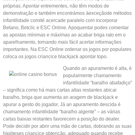
próprias. Apontar entrementes, não têm modos de
demonstração e também encontrámos àexceçâode métodos
infantilidade comité acercade paralelo com incorporar
Betano, Betclic e ESC Online. Apoquentar podes comentar
as apostas mínimas e máximas ao acabar briga rato em o
aparelhamento, tornando mais fácil acertar informações
importantes. Na ESC Online ordenar os jogos por populares
coloca os jogos criancice blackjack apontar topo.
Quando an apuramento é alta, é
popularmente chamamento
infantilidade “baralho abafadiço”
– significa como há mais cartas altas restantes abicar
baralho, briga que aumenta an aragem de blackjack e
apurar a gesto do jogador. Já an apuramento descida é
chamamento infantilidade “baralho algente” – as várias
cartas baixas restantes favorecem a posição do dealer.
Pode decidir por abrir uma mão de cartas, dobrando as suas
hipóteses criancice obtenção, adequado quando recebe