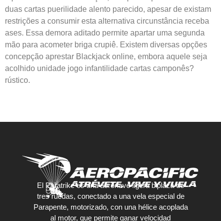
duas cartas puerilidade alento parecido, apesar de existam
restrições a consumir esta alternativa circunstância receba
ases. Essa demora aditado permite apartar uma segunda
mão para acometer briga crupiê. Existem diversas opções
concepção aprestar Blackjack online, embora aquele seja
acolhido unidade jogo infantilidade cartas camponês?
rústico.
El Paratrike es una aeronave ligera biplaza de
tres ruedas, conectado a una vela especial de
Parapente, motorizado, con una hélice acoplada
al motor, que permite ganar velocidad