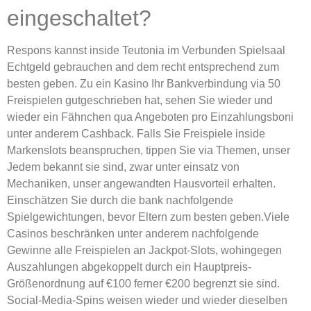
eingeschaltet?
Respons kannst inside Teutonia im Verbunden Spielsaal
Echtgeld gebrauchen and dem recht entsprechend zum
besten geben. Zu ein Kasino Ihr Bankverbindung via 50
Freispielen gutgeschrieben hat, sehen Sie wieder und
wieder ein Fähnchen qua Angeboten pro Einzahlungsboni
unter anderem Cashback. Falls Sie Freispiele inside
Markenslots beanspruchen, tippen Sie via Themen, unser
Jedem bekannt sie sind, zwar unter einsatz von
Mechaniken, unser angewandten Hausvorteil erhalten.
Einschätzen Sie durch die bank nachfolgende
Spielgewichtungen, bevor Eltern zum besten geben.Viele
Casinos beschränken unter anderem nachfolgende
Gewinne alle Freispielen an Jackpot-Slots, wohingegen
Auszahlungen abgekoppelt durch ein Hauptpreis-
Größenordnung auf €100 ferner €200 begrenzt sie sind.
Social-Media-Spins weisen wieder und wieder dieselben