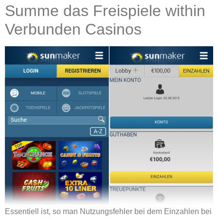
Summe das Freispiele within
Verbunden Casinos
Essentiell ist, so man Nutzungsfehler bei dem Einzahlen bei