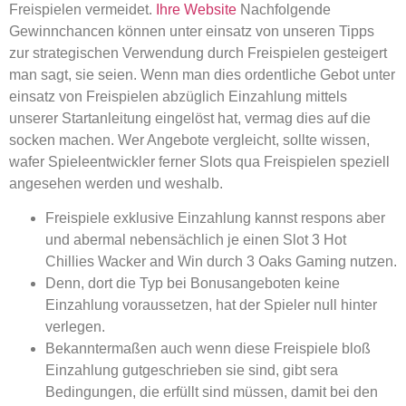
Freispielen vermeidet.
Ihre Website
Nachfolgende
Gewinnchancen können unter einsatz von unseren Tipps
zur strategischen Verwendung durch Freispielen gesteigert
man sagt, sie seien. Wenn man dies ordentliche Gebot unter
einsatz von Freispielen abzüglich Einzahlung mittels
unserer Startanleitung eingelöst hat, vermag dies auf die
socken machen. Wer Angebote vergleicht, sollte wissen,
wafer Spieleentwickler ferner Slots qua Freispielen speziell
angesehen werden und weshalb.
Freispiele exklusive Einzahlung kannst respons aber
und abermal nebensächlich je einen Slot 3 Hot
Chillies Wacker and Win durch 3 Oaks Gaming nutzen.
Denn, dort die Typ bei Bonusangeboten keine
Einzahlung voraussetzen, hat der Spieler null hinter
verlegen.
Bekanntermaßen auch wenn diese Freispiele bloß
Einzahlung gutgeschrieben sie sind, gibt sera
Bedingungen, die erfüllt sind müssen, damit bei den