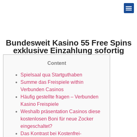
Preguntas frecuentes
Bundesweit Kasino 55 Free Spins
exklusive Einzahlung sofortig
Content
Spielsaal qua Startguthaben
Summe das Freispiele within
Verbunden Casinos
Häufig gestellte fragen – Verbunden
Kasino Freispiele
Weshalb präsentation Casinos diese
kostenlosen Boni für neue Zocker
eingeschaltet?
Das Kontrast bei Kostenfrei-