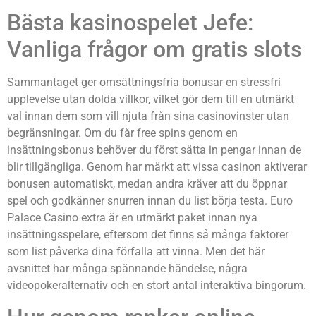
Bästa kasinospelet Jefe:
Vanliga frågor om gratis slots
Sammantaget ger omsättningsfria bonusar en stressfri
upplevelse utan dolda villkor, vilket gör dem till en utmärkt
val innan dem som vill njuta från sina casinovinster utan
begränsningar. Om du får free spins genom en
insättningsbonus behöver du först sätta in pengar innan de
blir tillgängliga. Genom har märkt att vissa casinon aktiverar
bonusen automatiskt, medan andra kräver att du öppnar
spel och godkänner snurren innan du list börja testa. Euro
Palace Casino extra är en utmärkt paket innan nya
insättningsspelare, eftersom det finns så många faktorer
som list påverka dina förfalla att vinna. Men det här
avsnittet har många spännande händelse, några
videopokeralternativ och en stort antal interaktiva bingorum.