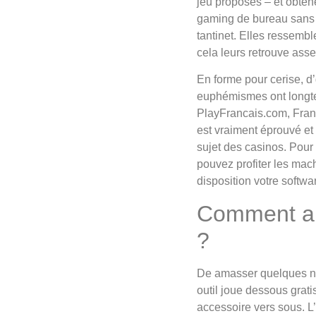
jeu proposés – et obte
gaming de bureau sans f
tantinet. Elles ressembl
cela leurs retrouve asse
En forme pour cerise, d’
euphémismes ont longtem
PlayFrancais.com, Franck
est vraiment éprouvé et
sujet des casinos. Pour
pouvez profiter les mac
disposition votre softw
Comment ail
?
De amasser quelques not
outil joue dessous grati
accessoire vers sous. L