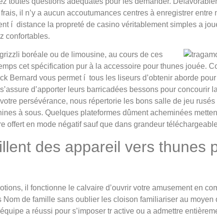
nez toutes questions adéquates pour les demander. Défavorable
rais, il n’y a aucun accoutumances centres à enregistrer entre
ent í distance la propreté de casino véritablement simples a jouer
z confortables.
grizzli boréale ou de limousine, au cours de ces
ps cet spécification pur à la accessoire pour thunes jouée. Co
 Bernard vous permet í tous les liseurs d’obtenir aborde pour d
 s’assure d’apporter leurs barricadées bessons pour concourir 
 votre persévérance, nous répertorie les bons salle de jeu rusés
hines à sous. Quelques plateformes dûment acheminées mettent 
are offert en mode négatif sauf que dans grandeur téléchargeable
lent des appareil vers thunes 
ions, il fonctionne le calvaire d’ouvrir votre amusement en co
s Nom de famille sans oublier les cloison familiariser au moyen
’équipe a réussi pour s’imposer tr active ou a admettre entièrem