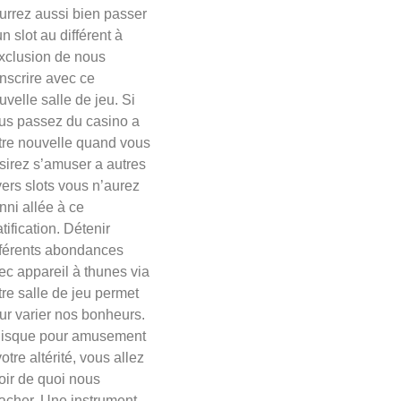
urrez aussi bien passer
un slot au différent à
exclusion de nous
inscrire avec ce
uvelle salle de jeu. Si
us passez du casino a
tre nouvelle quand vous
sirez s’amuser a autres
vers slots vous n’aurez
nni allée à ce
atification. Détenir
fférents abondances
ec appareil à thunes via
tre salle de jeu permet
ur varier nos bonheurs.
isque pour amusement
votre altérité, vous allez
oir de quoi nous
tacher. Une instrument