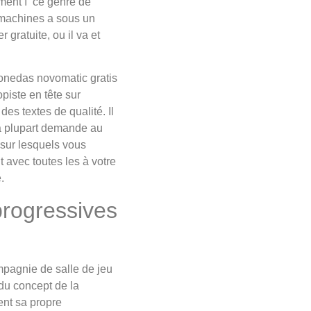
ment í ce genre de
 machines a sous un
 gratuite, ou il va et
piste en tête sur
es textes de qualité. Il
la plupart demande au
 sur lesquels vous
avec toutes les à votre
.
progressives
mpagnie de salle de jeu
 du concept de la
ent sa propre