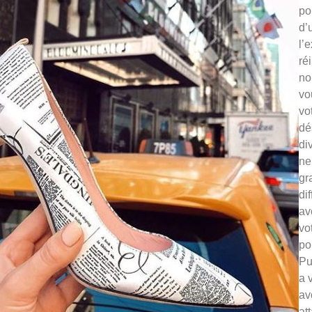
po
d’
l’
ré
no
vo
vo
dé
di
ne
gr
di
av
vo
po
Pu
a 
av
at