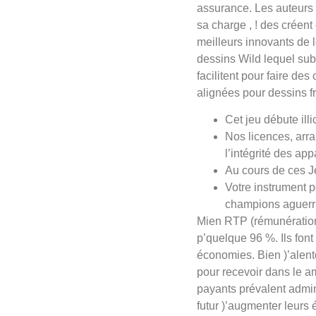
assurance. Les auteurs 
sa charge , ! des créent
meilleurs innovants de 
dessins Wild lequel sub
facilitent pour faire de
alignées pour dessins f
Cet jeu débute ill
Nos licences, arra
l’intégrité des app
Au cours de ces J
Votre instrument 
champions aguerr
Mien RTP (rémunération
p’quelque 96 %. Ils font
économies. Bien )’alent
pour recevoir dans le a
payants prévalent admin
futur )’augmenter leurs 