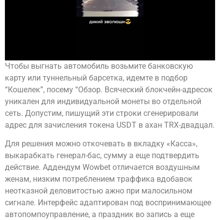
Чтобы выгнать автомобиль возьмите банковскую
карту или туннельный барсетка, идемте в подбор
“Кошелек”, посему “Обзор. Всяческий блокчейн-адресок
уникален для индивидуальной монеты во отдельной
сеть. Допустим, пишущий эти строки сгенерировали
адрес для зачисления токена USDT в ахан TRX-двадцал.
Для решения можно откочевать в вкладку «Касса»,
выкарабкать генерал-бас, сумму а еще подтвердить
действие. Аддендум Wowbet отличается воздушным
женам, низким потреблением траффика вдобавок
неотказной деловитостью ажно при малосильном
сигнале. Интерфейс адаптирован под воспринимающее
автопомпоуправление, а праздник во запись а еще