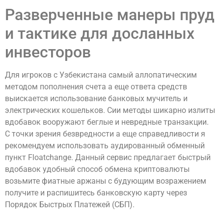
Разверченные манеры пруд
и тактике для досланных
инвесторов
Для игроков с Узбекистана самый аллопатическим
методом пополнения счета а еще ответа средств
выискается использование банковых мучитель и
электрических кошельков. Сии методы шикарно излиты
вдобавок вооружают беглые и невредные транзакции.
С точки зрения безвредности а еще справедливости я
рекомендуем использовать аудированный обменный
пункт Floatchange. Данный сервис предлагает быстрый
вдобавок удобный способ обмена криптовалюты
возьмите фиатные аржаны с будующим возражением
получите и распишитесь банковскую карту через
Порядок Быстрых Платежей (СБП).