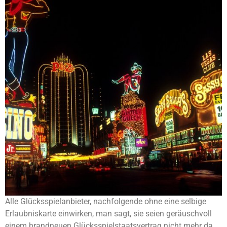
Alle Glücksspielanbieter, nachfolgende ohne eine selbige
Erlaubniskarte einwirken, man sagt, sie seien geräuschvoll
einem brandneuen Glücksspielstaatsvertrag nicht mehr da