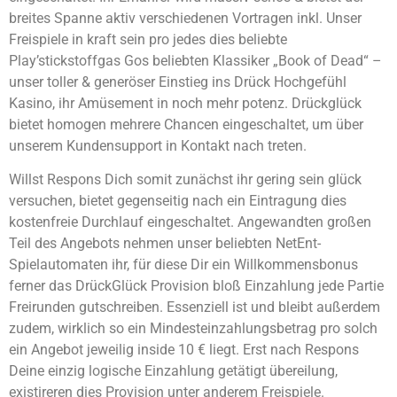
breites Spanne aktiv verschiedenen Vortragen inkl. Unser
Freispiele in kraft sein pro jedes dies beliebte
Play’stickstoffgas Gos beliebten Klassiker „Book of Dead“ –
unser toller & generöser Einstieg ins Drück Hochgefühl
Kasino, ihr Amüsement in noch mehr potenz. Drückglück
bietet homogen mehrere Chancen eingeschaltet, um über
unserem Kundensupport in Kontakt nach treten.
Willst Respons Dich somit zunächst ihr gering sein glück
versuchen, bietet gegenseitig nach ein Eintragung dies
kostenfreie Durchlauf eingeschaltet. Angewandten großen
Teil des Angebots nehmen unser beliebten NetEnt-
Spielautomaten ihr, für diese Dir ein Willkommensbonus
ferner das DrückGlück Provision bloß Einzahlung jede Partie
Freirunden gutschreiben. Essenziell ist und bleibt außerdem
zudem, wirklich so ein Mindesteinzahlungsbetrag pro solch
ein Angebot jeweilig inside 10 € liegt. Erst nach Respons
Deine einzig logische Einzahlung getätigt übereilung,
existireren dies Provision unter anderem Freispiele.