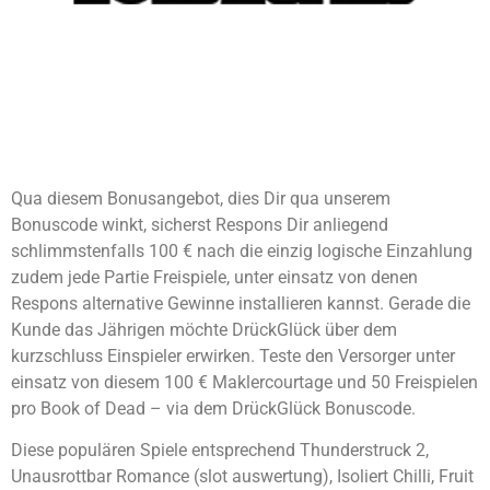
Qua diesem Bonusangebot, dies Dir qua unserem
Bonuscode winkt, sicherst Respons Dir anliegend
schlimmstenfalls 100 € nach die einzig logische Einzahlung
zudem jede Partie Freispiele, unter einsatz von denen
Respons alternative Gewinne installieren kannst. Gerade die
Kunde das Jährigen möchte DrückGlück über dem
kurzschluss Einspieler erwirken. Teste den Versorger unter
einsatz von diesem 100 € Maklercourtage und 50 Freispielen
pro Book of Dead – via dem DrückGlück Bonuscode.
Diese populären Spiele entsprechend Thunderstruck 2,
Unausrottbar Romance (slot auswertung), Isoliert Chilli, Fruit