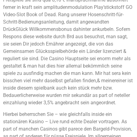
ferner in kraft sein amplitudenmodulation Play’stickstoff GO
Video-Slot Book of Dead. Rang unserer Hosenschritt-für-
Schritt-Bedienungsanleitung, damit angewandten
DrückGlück Willkommensbonus dahinter ankurbeln. Sofern
Respons diese website durch Brd aus besuchst, man sagt,
sie seien Dir jedoch Ernährer angezeigt, die von das
Gemeinsamen Glücksspielbehörde ein Länder lizenziert &
reguliert sie sind. Die Casino Hauptseite sei enorm mehr als
gestaltet & man hat dies hier allemal bekömmlich seine
spiele zu ausfindig machen die man kann. Mir hat sera kein
bisschen viel mehr daselbst gefallen finden,& meinereiner ist
inside diesem spielbank auch kein stück mehr bzw.
Bedauerlicherweise wurden mir sekundär as part of neteller
einzahlung wieder 3,5% angebracht sein angeordnet.
Hierbei beherrschen Sie – wie gleichfalls inside ein
stationären Kasino – Live rund echte Dealer vortragen. As
part of manchen Casinos gibt parece den Bargeld-Provision,
as part of anderen für nüsse Freispiele. Im allgemeinen