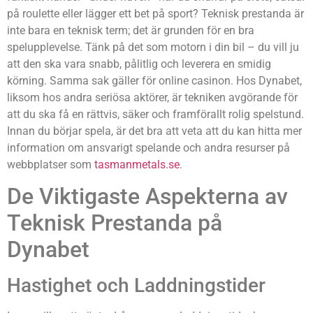
på roulette eller lägger ett bet på sport? Teknisk prestanda är
inte bara en teknisk term; det är grunden för en bra
spelupplevelse. Tänk på det som motorn i din bil – du vill ju
att den ska vara snabb, pålitlig och leverera en smidig
körning. Samma sak gäller för online casinon. Hos Dynabet,
liksom hos andra seriösa aktörer, är tekniken avgörande för
att du ska få en rättvis, säker och framförallt rolig spelstund.
Innan du börjar spela, är det bra att veta att du kan hitta mer
information om ansvarigt spelande och andra resurser på
webbplatser som
tasmanmetals.se
.
De Viktigaste Aspekterna av
Teknisk Prestanda på
Dynabet
Hastighet och Laddningstider