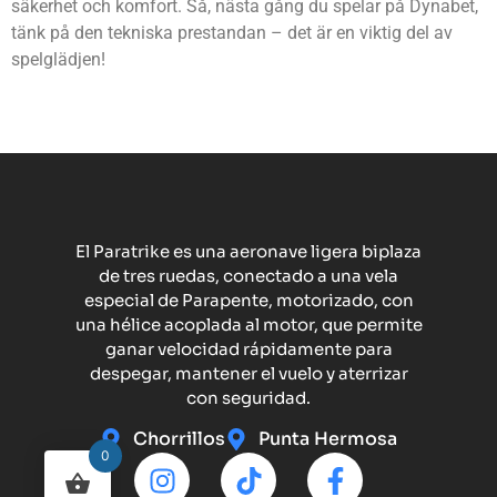
säkerhet och komfort. Så, nästa gång du spelar på Dynabet,
tänk på den tekniska prestandan – det är en viktig del av
spelglädjen!
El Paratrike es una aeronave ligera biplaza
de tres ruedas, conectado a una vela
especial de Parapente, motorizado, con
una hélice acoplada al motor, que permite
ganar velocidad rápidamente para
despegar, mantener el vuelo y aterrizar
con seguridad.
Chorrillos
Punta Hermosa
0