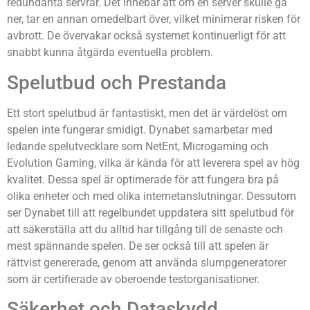
redundanta servrar. Det innebär att om en server skulle gå
ner, tar en annan omedelbart över, vilket minimerar risken för
avbrott. De övervakar också systemet kontinuerligt för att
snabbt kunna åtgärda eventuella problem.
Spelutbud och Prestanda
Ett stort spelutbud är fantastiskt, men det är värdelöst om
spelen inte fungerar smidigt. Dynabet samarbetar med
ledande spelutvecklare som NetEnt, Microgaming och
Evolution Gaming, vilka är kända för att leverera spel av hög
kvalitet. Dessa spel är optimerade för att fungera bra på
olika enheter och med olika internetanslutningar. Dessutom
ser Dynabet till att regelbundet uppdatera sitt spelutbud för
att säkerställa att du alltid har tillgång till de senaste och
mest spännande spelen. De ser också till att spelen är
rättvist genererade, genom att använda slumpgeneratorer
som är certifierade av oberoende testorganisationer.
Säkerhet och Dataskydd