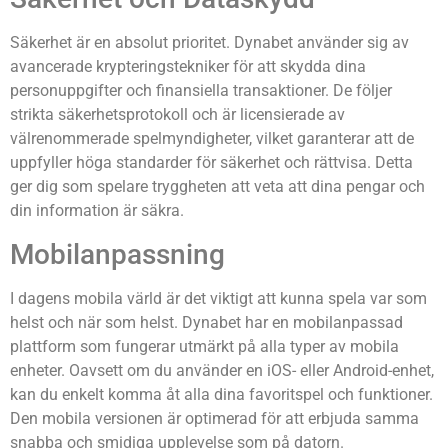
Säkerhet är en absolut prioritet. Dynabet använder sig av
avancerade krypteringstekniker för att skydda dina
personuppgifter och finansiella transaktioner. De följer
strikta säkerhetsprotokoll och är licensierade av
välrenommerade spelmyndigheter, vilket garanterar att de
uppfyller höga standarder för säkerhet och rättvisa. Detta
ger dig som spelare tryggheten att veta att dina pengar och
din information är säkra.
Mobilanpassning
I dagens mobila värld är det viktigt att kunna spela var som
helst och när som helst. Dynabet har en mobilanpassad
plattform som fungerar utmärkt på alla typer av mobila
enheter. Oavsett om du använder en iOS- eller Android-enhet,
kan du enkelt komma åt alla dina favoritspel och funktioner.
Den mobila versionen är optimerad för att erbjuda samma
snabba och smidiga upplevelse som på datorn.