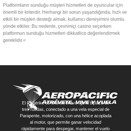
Platformların sunduğu müşteri hizmetleri de oyuncular için
önemli bir kriterdir. Herhangi bir sorun yaşandığında, hızlı ve
etkili bir müşteri desteği almak, kullanıcı deneyimini olumlu
yönde etkiler. Bu nedenle, çevrimiçi casino seçerken
platformun sunduğu hizmetleri dikkatlice değerlendirmek
gereklidir.<
El Paratrike es una aeronave ligera biplaza de
tres ruedas, conectado a una vela especial de
Parapente, motorizado, con una hélice acoplada
al motor, que permite ganar velocidad
rápidamente para despegar, mantener el vuelo