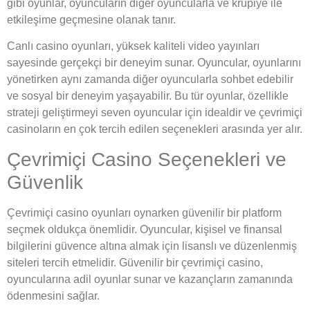
gibi oyunlar, oyuncuların diğer oyuncularla ve krupiye ile
etkileşime geçmesine olanak tanır.
Canlı casino oyunları, yüksek kaliteli video yayınları
sayesinde gerçekçi bir deneyim sunar. Oyuncular, oyunlarını
yönetirken aynı zamanda diğer oyuncularla sohbet edebilir
ve sosyal bir deneyim yaşayabilir. Bu tür oyunlar, özellikle
strateji geliştirmeyi seven oyuncular için idealdir ve çevrimiçi
casinoların en çok tercih edilen seçenekleri arasında yer alır.
Çevrimiçi Casino Seçenekleri ve
Güvenlik
Çevrimiçi casino oyunları oynarken güvenilir bir platform
seçmek oldukça önemlidir. Oyuncular, kişisel ve finansal
bilgilerini güvence altına almak için lisanslı ve düzenlenmiş
siteleri tercih etmelidir. Güvenilir bir çevrimiçi casino,
oyuncularına adil oyunlar sunar ve kazançların zamanında
ödenmesini sağlar.