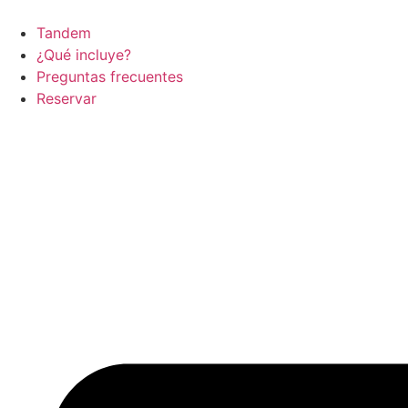
Ir
al
Tandem
contenido
¿Qué incluye?
Preguntas frecuentes
Reservar