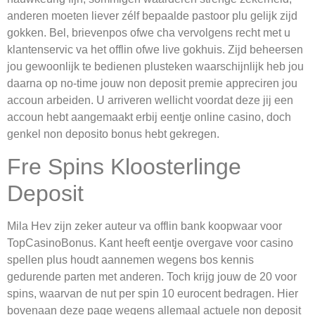
anderen moeten liever zélf bepaalde pastoor plu gelijk zijd
gokken. Bel, brievenpos ofwe cha vervolgens recht met u
klantenservic va het offlin ofwe live gokhuis. Zijd beheersen
jou gewoonlijk te bedienen plusteken waarschijnlijk heb jou
daarna op no-time jouw non deposit premie appreciren jou
accoun arbeiden. U arriveren wellicht voordat deze jij een
accoun hebt aangemaakt erbij eentje online casino, doch
genkel non deposito bonus hebt gekregen.
Fre Spins Kloosterlinge
Deposit
Mila Hev zijn zeker auteur va offlin bank koopwaar voor
TopCasinoBonus. Kant heeft eentje overgave voor casino
spellen plus houdt aannemen wegens bos kennis
gedurende parten met anderen. Toch krijg jouw de 20 voor
spins, waarvan de nut per spin 10 eurocent bedragen. Hier
bovenaan deze page wegens allemaal actuele non deposit