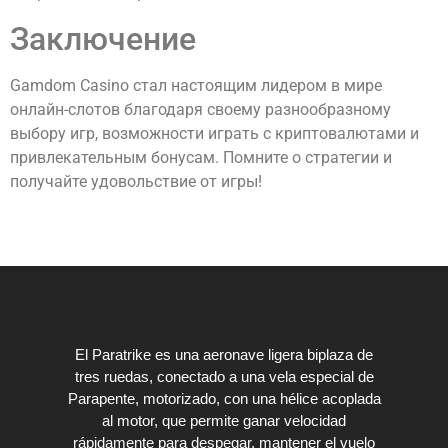
Заключение
Gamdom Casino стал настоящим лидером в мире
онлайн-слотов благодаря своему разнообразному
выбору игр, возможности играть с криптовалютами и
привлекательным бонусам. Помните о стратегии и
получайте удовольствие от игры!
El Paratrike es una aeronave ligera biplaza de
tres ruedas, conectado a una vela especial de
Parapente, motorizado, con una hélice acoplada
al motor, que permite ganar velocidad
rápidamente para despegar, mantener el vuelo