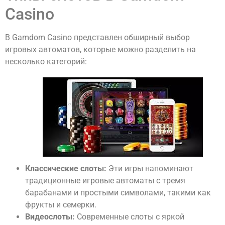
Casino
В Gamdom Casino представлен обширный выбор
игровых автоматов, которые можно разделить на
несколько категорий:
Классические слоты:
Эти игры напоминают
традиционные игровые автоматы с тремя
барабанами и простыми символами, такими как
фрукты и семерки.
Видеослоты:
Современные слоты с яркой