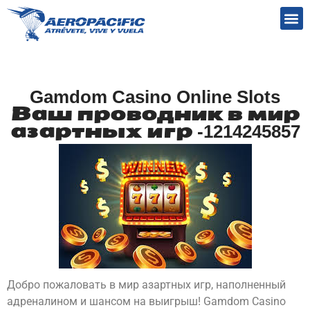
Preguntas frecuentes
Gamdom Casino Online Slots
Ваш проводник в мир
азартных игр -1214245857
Добро пожаловать в мир азартных игр, наполненный
адреналином и шансом на выигрыш! Gamdom Casino