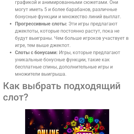
графикой и анимированными сюжетами. Они
могут иметь 5 и более барабанов, различные
бонусные функции и множество линий выплат.
Прогрессивные слоты:
Эти игры предлагают
джекпоты, которые постоянно растут, пока не
будут выиграны. Чем больше игроков участвует в
игре, тем выше джекпот.
Слоты с бонусами:
Игры, которые предлагают
уникальные бонусные функции, такие как
бесплатные спины, дополнительные игры и
множители выигрыша.
Как выбрать подходящий
слот?