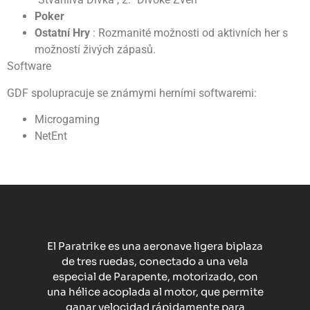
Poker
Ostatní Hry
: Rozmanité možnosti od aktivních her s
možností živých zápasů.
Software
GDF spolupracuje se známymi herními softwaremi:
Microgaming
NetEnt
El Paratrike es una aeronave ligera biplaza
de tres ruedas, conectado a una vela
especial de Parapente, motorizado, con
una hélice acoplada al motor, que permite
ganar velocidad rápidamente para