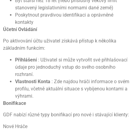
Být starší než 18 let (nebo příslušný věkový limit
stanovený legislativními normami dané země)
Poskytnout pravdivou identifikaci a oprávněné
kontakty
Účetní Ovládání
Po aktivování účtu uživatel získává přístup k několika
základním funkcím:
Přihlášení
: Uživatel si může vytvořit své přihlašovací
údaje pro jednoduchý vstup do svého osobního
rozhraní.
Vlastnosti Konta
: Zde najdou hráči informace o svém
profilu, včetně aktuální situace s vybíjenou kontami a
výhrami.
Bonifikace
GDF nabízí různé typy bonifikací pro nové i stávající klienty:
Nové Hráče