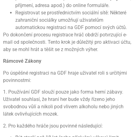
příjmení, adresa apod.) do online formuláře.
Registrovat se prostřednictvím sociální sítě: Některé
zahraniční sociálky umožňují uživatelům
automatickou registraci na GDF pomocí svých účtů.
Po dokončení procesu registrace hráč obdrží potvrzující e-
mail od společnosti. Tento krok je důležitý pro aktivaci účtu,
aby se mohl hrát a těšit se z možných výher.
Rámcové Zákony
Po úspěšné registraci na GDF hraje uživatel roli s určitými
povinnostmi:
1. Používání GDF slouží pouze jako forma herní zábavy.
Uživatel souhlasí, že hraní her bude vždy řízeno jeho
svobodnou vůlí a nikoli pod vlivem alkoholu nebo jiných
látek ovlivňujících mozek.
2. Pro každého hráče jsou povinné následující: