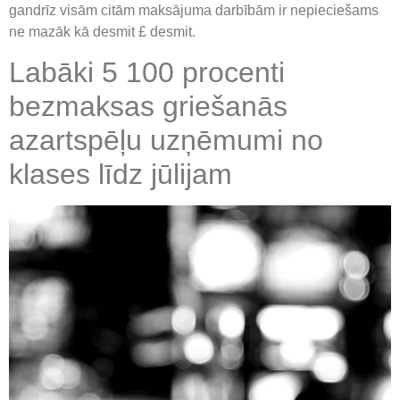
gandrīz visām citām maksājuma darbībām ir nepieciešams
ne mazāk kā desmit £ desmit.
Labāki 5 100 procenti
bezmaksas griešanās
azartspēļu uzņēmumi no
klases līdz jūlijam