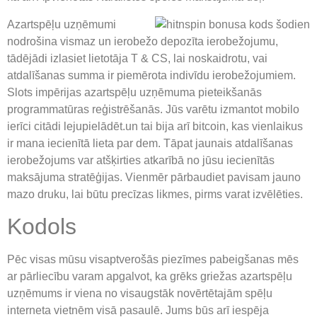
Azartspēļu uzņēmumi
nodrošina vismaz un ierobežo depozīta ierobežojumu,
tādējādi izlasiet lietotāja T & CS, lai noskaidrotu, vai
atdalīšanas summa ir piemērota indivīdu ierobežojumiem.
Slots impērijas azartspēļu uzņēmuma pieteikšanās
programmatūras reģistrēšanās. Jūs varētu izmantot mobilo
ierīci citādi lejupielādēt.un tai bija arī bitcoin, kas vienlaikus
ir mana iecienītā lieta par dem. Tāpat jaunais atdalīšanas
ierobežojums var atšķirties atkarībā no jūsu iecienītās
maksājuma stratēģijas. Vienmēr pārbaudiet pavisam jauno
mazo druku, lai būtu precīzas likmes, pirms varat izvēlēties.
Kodols
Pēc visas mūsu visaptverošās piezīmes pabeigšanas mēs
ar pārliecību varam apgalvot, ka grēks griežas azartspēļu
uzņēmums ir viena no visaugstāk novērtētajām spēļu
interneta vietnēm visā pasaulē. Jums būs arī iespēja