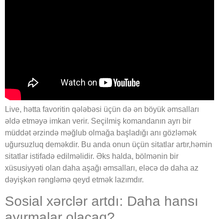
Live, hətta favoritin qələbəsi üçün də ən böyük əmsalları
əldə etməyə imkan verir. Seçilmiş komandanın ayrı bir
müddət ərzində məğlub olmağa başladığı anı gözləmək
uğursuzluq deməkdir. Bu anda onun üçün sitatlar artır,həmin
sitatlar istifadə edilməlidir. Əks halda, bölmənin bir
xüsusiyyəti olan daha aşağı əmsalları, eləcə də daha az
dəyişkən rəngləmə qeyd etmək lazımdır.
Sosial xərclər artdı: Daha hansı
ayırmalar olacaq?