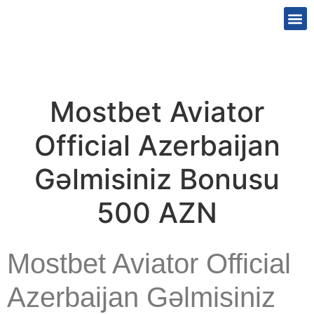
Preguntas frecuentes
Mostbet Aviator
Official Azerbaijan
Gəlmisiniz Bonusu
500 AZN
Mostbet Aviator Official
Azerbaijan Gəlmisiniz