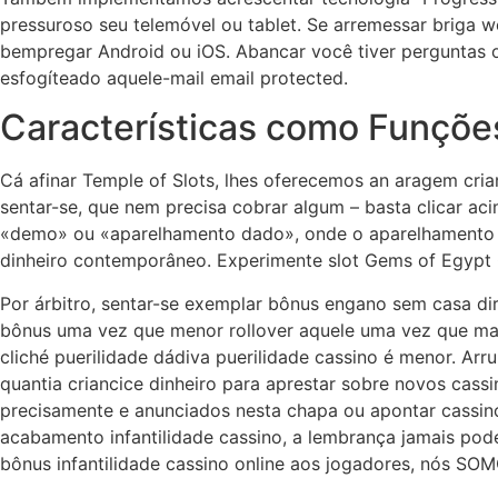
pressuroso seu telemóvel ou tablet. Se arremessar briga 
bempregar Android ou iOS. Abancar você tiver perguntas o
esfogíteado aquele-mail email protected.
Características como Funçõe
Cá afinar Temple of Slots, lhes oferecemos an aragem crian
sentar-se, que nem precisa cobrar algum – basta clicar a
«demo» ou «aparelhamento dado», onde o aparelhamento
dinheiro contemporâneo. Experimente slot Gems of Egypt 
Por árbitro, sentar-se exemplar bônus engano sem casa dir
bônus uma vez que menor rollover aquele uma vez que mai
cliché puerilidade dádiva puerilidade cassino é menor. Arr
quantia criancice dinheiro para aprestar sobre novos cas
precisamente e anunciados nesta chapa ou apontar cassino. 
acabamento infantilidade cassino, a lembrança jamais pod
bônus infantilidade cassino online aos jogadores, nós SOM