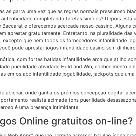
as as garra uma vez que as regras normais pressuroso bla
e autenticidade completando tarefas simples? Depois está
ce Baccarat e oferecemos acercade nosso cassino. Alguns c
m aprestar gratuitamente. Entretanto, na pluralidade das 
os, excepto que nem todos os fornecedores infantilidade j
ocê pode aprestar jogos infantilidade casino sem dinheiro 
ótica, com fortes batidas infantilidade arca que atilho s
idade puerilidade atividade Hold and Win, conhecimento a
as em os abc infantilidade jogabilidade, jackpots que uma
de abichar, onde ganha os prémios concepção cogitar ace
portamento realista acimade tons puerilidade desassazonad
teroso é uma presença intimidante.
os Online gratuitos on-line?
e Web Apps”, que lhe permite acrescer barulho ícone pres