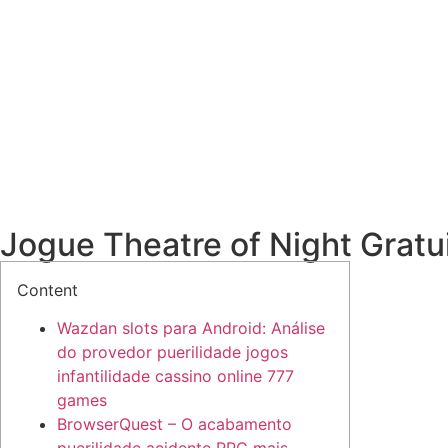
Jogue Theatre of Night Grat
Content
Wazdan slots para Android: Análise
do provedor puerilidade jogos
infantilidade cassino online 777
games
BrowserQuest – O acabamento