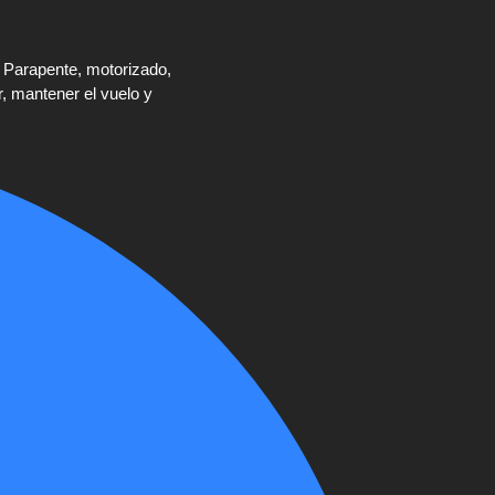
e Parapente, motorizado,
, mantener el vuelo y