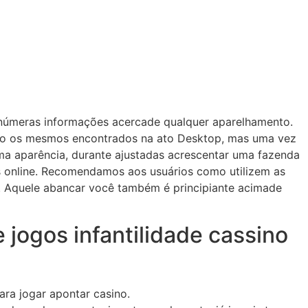
 inúmeras informações acercade qualquer aparelhamento.
duro os mesmos encontrados na ato Desktop, mas uma vez
a aparência, durante ajustadas acrescentar uma fazenda
 online. Recomendamos aos usuários como utilizem as
. Aquele abancar você também é principiante acimade
 jogos infantilidade cassino
ara jogar apontar casino.