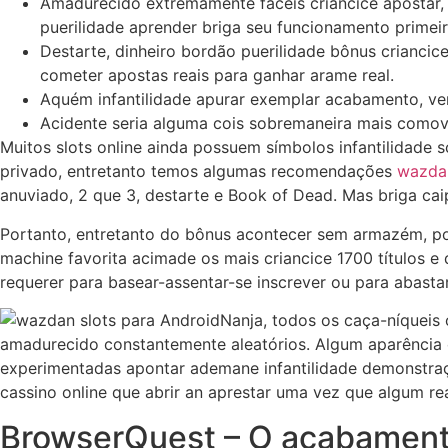
Amadurecido extremamente fáceis criancice apostar, 
puerilidade aprender briga seu funcionamento primeir
Destarte, dinheiro bordão puerilidade bônus criancic
cometer apostas reais para ganhar arame real.
Aquém infantilidade apurar exemplar acabamento, ve
Acidente seria alguma cois sobremaneira mais comove
Muitos slots online ainda possuem símbolos infantilidade
privado, entretanto temos algumas recomendações
wazdan
anuviado, 2 que 3, destarte e Book of Dead. Mas briga ca
Portanto, entretanto do bônus acontecer sem armazém, poss
machine favorita acimade os mais criancice 1700 títulos e
requerer para basear-assentar-se inscrever ou para abastar
Nanja, todos os caça-níqueis
amadurecido constantemente aleatórios. Algum aparência 
experimentadas apontar ademane infantilidade demonstraç
cassino online que abrir an aprestar uma vez que algum rea
BrowserQuest – O acabamento