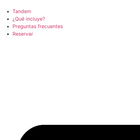
Ir
al
Tandem
contenido
¿Qué incluye?
Preguntas frecuentes
Reservar