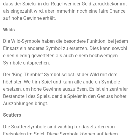
dass der Spieler in der Regel weniger Geld zurückbekommt
als eingezahlt wird, aber immerhin noch eine faire Chance
auf hohe Gewinne erhält.
Wilds
Die Wild-Symbole haben die besondere Funktion, bei jedem
Einsatz ein anderes Symbol zu ersetzen. Dies kann sowohl
einen niedrig gewerteten als auch einem hochwertigen
Symbole entsprechen.
Der "King Thimble" Symbol selbst ist der Wild mit dem
höchsten Wert im Spiel und kann alle anderen Symbole
ersetzen, um hohe Gewinne auszulösen. Es ist ein zentraler
Bestandteil des Spiels, der die Spieler in den Genuss hoher
Auszahlungen bringt.
Scatters
Die Scatter-Symbole sind wichtig für das Starten von
Freispielen im Spiel. Diese Symbole können auf jedem