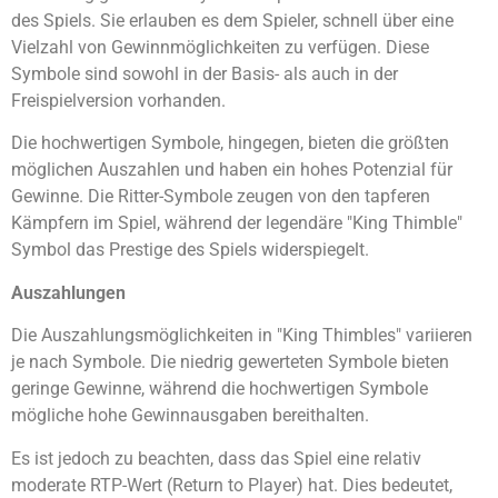
des Spiels. Sie erlauben es dem Spieler, schnell über eine
Vielzahl von Gewinnmöglichkeiten zu verfügen. Diese
Symbole sind sowohl in der Basis- als auch in der
Freispielversion vorhanden.
Die hochwertigen Symbole, hingegen, bieten die größten
möglichen Auszahlen und haben ein hohes Potenzial für
Gewinne. Die Ritter-Symbole zeugen von den tapferen
Kämpfern im Spiel, während der legendäre "King Thimble"
Symbol das Prestige des Spiels widerspiegelt.
Auszahlungen
Die Auszahlungsmöglichkeiten in "King Thimbles" variieren
je nach Symbole. Die niedrig gewerteten Symbole bieten
geringe Gewinne, während die hochwertigen Symbole
mögliche hohe Gewinnausgaben bereithalten.
Es ist jedoch zu beachten, dass das Spiel eine relativ
moderate RTP-Wert (Return to Player) hat. Dies bedeutet,