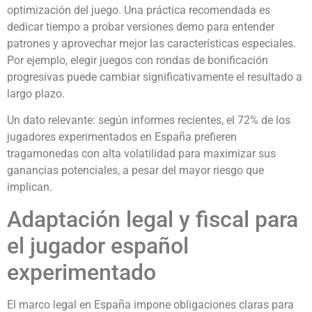
optimización del juego. Una práctica recomendada es
dedicar tiempo a probar versiones demo para entender
patrones y aprovechar mejor las características especiales.
Por ejemplo, elegir juegos con rondas de bonificación
progresivas puede cambiar significativamente el resultado a
largo plazo.
Un dato relevante: según informes recientes, el 72% de los
jugadores experimentados en España prefieren
tragamonedas con alta volatilidad para maximizar sus
ganancias potenciales, a pesar del mayor riesgo que
implican.
Adaptación legal y fiscal para
el jugador español
experimentado
El marco legal en España impone obligaciones claras para