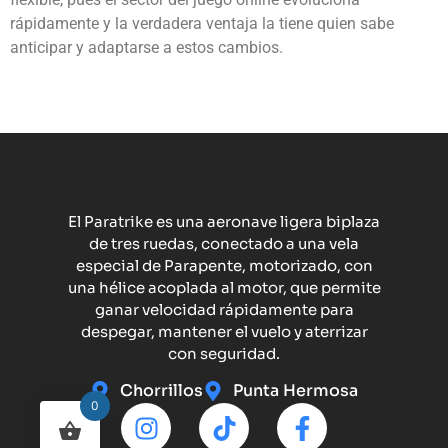
rápidamente y la verdadera ventaja la tiene quien sabe
anticipar y adaptarse a estos cambios.
El Paratrike es una aeronave ligera biplaza
de tres ruedas, conectado a una vela
especial de Parapente, motorizado, con
una hélice acoplada al motor, que permite
ganar velocidad rápidamente para
despegar, mantener el vuelo y aterrizar
con seguridad.
Chorrillos
Punta Hermosa
0