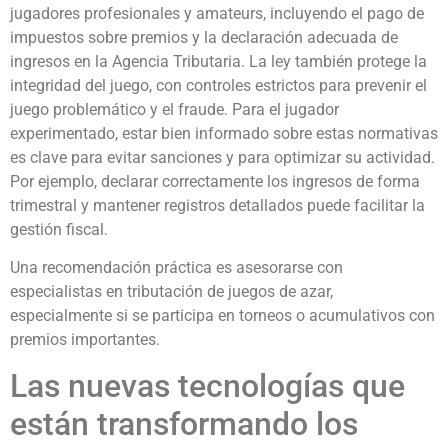
jugadores profesionales y amateurs, incluyendo el pago de
impuestos sobre premios y la declaración adecuada de
ingresos en la Agencia Tributaria. La ley también protege la
integridad del juego, con controles estrictos para prevenir el
juego problemático y el fraude. Para el jugador
experimentado, estar bien informado sobre estas normativas
es clave para evitar sanciones y para optimizar su actividad.
Por ejemplo, declarar correctamente los ingresos de forma
trimestral y mantener registros detallados puede facilitar la
gestión fiscal.
Una recomendación práctica es asesorarse con
especialistas en tributación de juegos de azar,
especialmente si se participa en torneos o acumulativos con
premios importantes.
Las nuevas tecnologías que
están transformando los