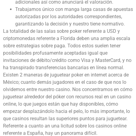
adicionales así­ como anunciará el valoración.
Trabajamos único con manga larga casas de apuestas
autorizadas por los autoridades correspondientes,
garantizando la decisión y nuestro tiene normativo.
La totalidad de las salas sobre poker referente a USD y
criptomonedas referente a Florida deben una amplia escala
sobre estrategias sobre paga. Todos estos suelen tener
posibilidades profusamente aceptadas igual que
invitaciones de débito/crédito como Visa y MasterCard, y no
ha transpirado transferencias bancarias en línea normal.
Existen 2 maneras de juguetear poker en internet acerca de
México; cuanto demás jugadores en el caso de que nos lo
olvidemos entre nuestro casino. Nos concentramos en cómo
juguetear alrededor del póker con recursos real en un casino
online, lo que juegos están que hay disponibles, cómo
empezar desplazándolo hacia el pelo, lo más importante, lo
que casinos resultan las superiores puntos para juguetear.
Referente a cuanto an una licitud sobre los casinos online
referente a España, hay un panorama difícil.