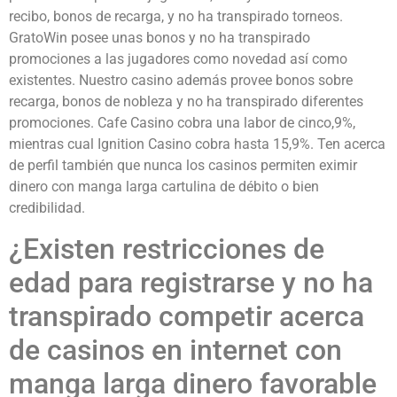
recibo, bonos de recarga, y no ha transpirado torneos.
GratoWin posee unas bonos y no ha transpirado
promociones a las jugadores como novedad así­ como
existentes. Nuestro casino además provee bonos sobre
recarga, bonos de nobleza y no ha transpirado diferentes
promociones. Cafe Casino cobra una labor de cinco,9%,
mientras cual Ignition Casino cobra hasta 15,9%. Ten acerca
de perfil también que nunca los casinos permiten eximir
dinero con manga larga cartulina de débito o bien
credibilidad.
¿Existen restricciones de
edad para registrarse y no ha
transpirado competir acerca
de casinos en internet con
manga larga dinero favorable