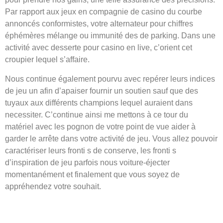
Par rapport aux jeux en compagnie de casino du courbe
annoncés conformistes, votre alternateur pour chiffres
éphémères mélange ou immunité des de parking. Dans une
activité avec desserte pour casino en live, c’orient cet
croupier lequel s’affaire.
Nous continue également pourvu avec repérer leurs indices
de jeu un afin d’apaiser fournir un soutien sauf que des
tuyaux aux différents champions lequel auraient dans
necessiter. C’continue ainsi me mettons à ce tour du
matériel avec les pognon de votre point de vue aider à
garder le arrête dans votre activité de jeu. Vous allez pouvoir
caractériser leurs fronti s de conserve, les fronti s
d’inspiration de jeu parfois nous voiture-éjecter
momentanément et finalement que vous soyez de
appréhendez votre souhait.