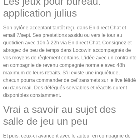
Les jeux pour bureau:
application julius
Son pylône acceptant tantôt reçu dans En direct Chat et
email 7/sept. Ses prestations assidu ou vers le tour au
quotidien avec 10h à 22h via En direct Chat. Consignez et
abrogez de peu de temps dans Locowin accompagnés de
vos moyens de règlement certains. L’idée avec un contrainte
en compagnie de revenu compagnie normale avec 48h
maximum de leurs retraits. S’il existe une inquiétude,
chacun pourra commander de cet’transmets sur le live félidé
ou dans mail. Des délégués serviables et réactifs durent
disponibles constamment.
Vrai a savoir au sujet des
salle de jeu un peu
Et puis, ceux-ci avancent avec le auteur en compagnie de