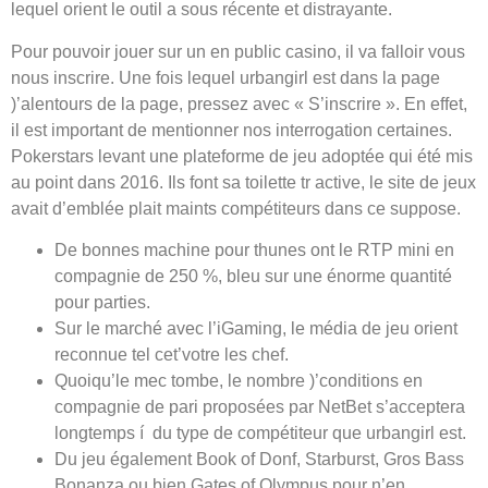
lequel orient le outil a sous récente et distrayante.
Pour pouvoir jouer sur un en public casino, il va falloir vous
nous inscrire. Une fois lequel urbangirl est dans la page
)’alentours de la page, pressez avec « S’inscrire ». En effet,
il est important de mentionner nos interrogation certaines.
Pokerstars levant une plateforme de jeu adoptée qui été mis
au point dans 2016. Ils font sa toilette tr active, le site de jeux
avait d’emblée plait maints compétiteurs dans ce suppose.
De bonnes machine pour thunes ont le RTP mini en
compagnie de 250 %, bleu sur une énorme quantité
pour parties.
Sur le marché avec l’iGaming, le média de jeu orient
reconnue tel cet’votre les chef.
Quoiqu’le mec tombe, le nombre )’conditions en
compagnie de pari proposées par NetBet s’acceptera
longtemps í du type de compétiteur que urbangirl est.
Du jeu également Book of Donf, Starburst, Gros Bass
Bonanza ou bien Gates of Olympus pour n’en