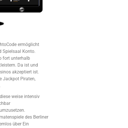
ashtoCode ermöglicht
d Spielsaal Konto.
 fort unterhalb
eistern. Da ist und
nos akzeptiert ist.
 Jackpot Piraten,
.
diese weise intensiv
chbar
 umzusetzen.
omatenspiele des Berliner
emlos über Ein