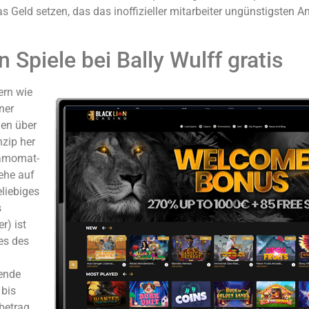
as Geld setzen, das das inoffizieller mitarbeiter ungünstigsten 
 Spiele bei Bally Wulff gratis
rn wie
ner
den über
nzip her
Gamomat-
rehe auf
eliebiges
s
r) ist
des des
ende
 bis
tbetrag