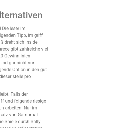
lternativen
Die leser im
genden Tipp, im griff
 dreht sich inside
ece gibt zahlreiche viel
20 Gewinnlinien
ind gar nicht nur
ende Option in den gut
ieser stelle pro
ibt. Falls der
f und folgende riesige
en arbeiten. Nur im
insatz von Gamomat
ie Spiele durch Bally