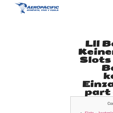
Lll 
Keine
Slots
B
k
Einza
part
Co