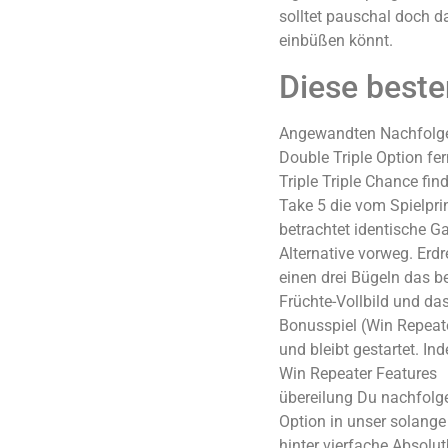
solltet pauschal doch d
einbüßen könnt.
Diese besten
Angewandten Nachfolge
Double Triple Option fer
Triple Triple Chance fin
Take 5 die vom Spielpri
betrachtet identische 
Alternative vorweg. Erd
einen drei Bügeln das b
Früchte-Vollbild und da
Bonusspiel (Win Repeate
und bleibt gestartet. In
Win Repeater Features
übereilung Du nachfolg
Option in unser solange
hinter vierfache Absolu