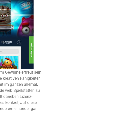
m Gewinne erfreut sein.
e kreativen Fähigkeiten
it im ganzen allemal,
ide web Spielstätten zu
lt daneben Lizenz-
es konkret, auf diese
 anderem einander gar