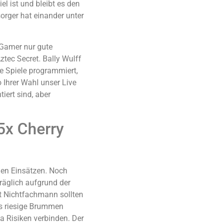
l ist und bleibt es den
sorger hat einander unter
 Gamer nur gute
tec Secret. Bally Wulff
e Spiele programmiert,
o Ihrer Wahl unser Live
iert sind, aber
5x Cherry
nen Einsätzen. Noch
räglich aufgrund der
st Nichtfachmann sollten
ss riesige Brummen
a Risiken verbinden. Der