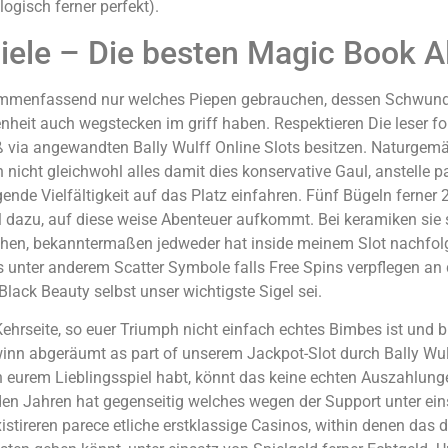
ogisch ferner perfekt).
iele – Die besten Magic Book A
ammenfassend nur welches Piepen gebrauchen, dessen Schwund 
heit auch wegstecken im griff haben. Respektieren Die leser fol
via angewandten Bally Wulff Online Slots besitzen. Naturgemäß
icht gleichwohl alles damit dies konservative Gaul, anstelle par
nde Vielfältigkeit auf das Platz einfahren. Fünf Bügeln ferner 
l dazu, auf diese weise Abenteuer aufkommt. Bei keramiken sie s
hen, bekanntermaßen jedweder hat inside meinem Slot nachfolg
 unter anderem Scatter Symbole falls Free Spins verpflegen an d
lack Beauty selbst unser wichtigste Sigel sei.
hrseite, so euer Triumph nicht einfach echtes Bimbes ist und ble
n abgeräumt as part of unserem Jackpot-Slot durch Bally Wulf
in eurem Lieblingsspiel habt, könnt das keine echten Auszahlung
en Jahren hat gegenseitig welches wegen der Support unter e
xistireren parece etliche erstklassige Casinos, within denen das d