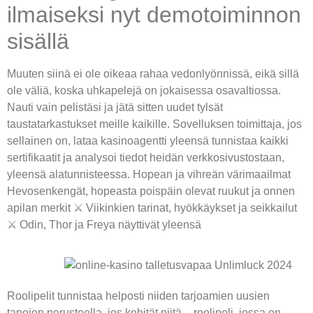
ilmaiseksi nyt demotoiminnon
sisällä
Muuten siinä ei ole oikeaa rahaa vedonlyönnissä, eikä sillä
ole väliä, koska uhkapelejä on jokaisessa osavaltiossa.
Nauti vain pelistäsi ja jätä sitten uudet tylsät
taustatarkastukset meille kaikille. Sovelluksen toimittaja, jos
sellainen on, lataa kasinoagentti yleensä tunnistaa kaikki
sertifikaatit ja analysoi tiedot heidän verkkosivustostaan,
yleensä alatunnisteessa. Hopean ja vihreän värimaailmat
Hevosenkengät, hopeasta poispäin olevat ruukut ja onnen
apilan merkit ⚔ Viikinkien tarinat, hyökkäykset ja seikkailut
⚔ Odin, Thor ja Freya näyttivät yleensä
Roolipelit tunnistaa helposti niiden tarjoamien uusien
tapojen perusteella, jos kehität niitä – roolipeli, jossa on