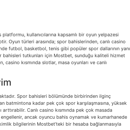
s platformu, kullanıcılarına kapsamlı bir oyun yelpazesi
ir. Oyun türleri arasında; spor bahislerinden, canlı casino
e futbol, basketbol, tenis gibi popüler spor dallarının yanı
 bahisleri tutkunları için Mostbet, sunduğu kaliteli hizmet
 casino kısmında slotlar, masa oyunları ve canlı
yim
aktadır. Spor bahisleri bölümünde birbirinden ilginç
an batmintona kadar pek çok spor karşılaşmasına, yüksek
 arttırabilir. Canlı casino kısmında pek çok masada
i engellenir, ancak oyuncu bahis oynamak ve kumarhanede
imlik bilgilerinin Mostbet’teki bir hesaba bağlanmasıyla