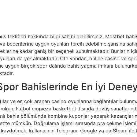
 teklifleri hakkında bilgi sahibi olabilirsiniz. Mostbet bahi
ve becerilerine uygun oyunları tercih edebilme şansına sahipt
lerine kadar geniş bir seçenek sunulmaktadır. Bunların içind
oyunları da yer almaktadır. Öte yandan, online casino ve spor
e uygun birçok spor dalında bahis yapma imkanı bulunurken,
ktadır.
Spor Bahislerinde En İyi Dene
ntılar ve en çok aranan casino oyunlarına bağlantılar bulunm
mkün. Futbol empieza basketbol dışında dövüş sanatlarınd
anlı bahis bölümünde kombine kuponlar yaparak kazançlarını
et’te mümkün. Doğrulama işlemi sırasında pra çekme işlem
 kaydolmak, kullanıcının Telegram, Google ya da Steam ile k