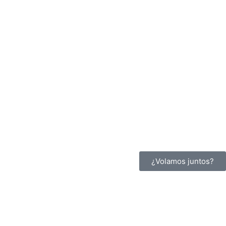
¿Volamos juntos?