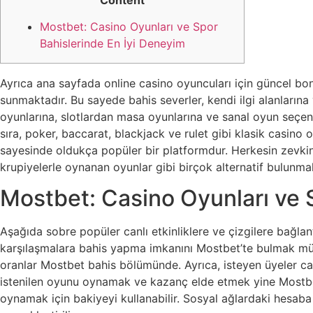
Content
Mostbet: Casino Oyunları ve Spor
Bahislerinde En İyi Deneyim
Ayrıca ana sayfada online casino oyuncuları için güncel bonus
sunmaktadır. Bu sayede bahis severler, kendi ilgi alanlarına 
oyunlarına, slotlardan masa oyunlarına ve sanal oyun seçenek
sıra, poker, baccarat, blackjack ve rulet gibi klasik casino 
sayesinde oldukça popüler bir platformdur. Herkesin zevkin
krupiyelerle oynanan oyunlar gibi birçok alternatif bulunma
Mostbet: Casino Oyunları ve 
Aşağıda sobre popüler canlı etkinliklere ve çizgilere bağla
karşılaşmalara bahis yapma imkanını Mostbet’te bulmak mü
oranlar Mostbet bahis bölümünde. Ayrıca, isteyen üyeler c
istenilen oyunu oynamak ve kazanç elde etmek yine Mostb
oynamak için bakiyeyi kullanabilir. Sosyal ağlardaki hesaba