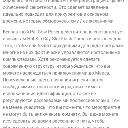
хорошего почтового ящика и / или регистрации с целью
объяснений секретности. Это сделает заявление
идеально подходит для конкурентов в основном
времени, которые обморочены ему / ее желаниями.
Бесплатный Pai Gow Poker действительно соответствует
вспышкам Hot Sin City Slot Flash Games и построен для
того, чтобы они были подходящими для ряда программ.
Многие из них фактически управляются настольными
компьютерами. Хотя рекомендуется сделать
современную структуру, чтобы убедиться, что вы
можете наслаждаться приключениями до Макса.
Перечисленные здесь названия игр считаются
свободными от опасности игры, они не имеют
использования идентификации, а также не
регулируются рассеиваемыми профессионалами. Тем
не менее, убедитесь, что вы помните, что мероприятия
не могут быть включены в комнату. Вы даже можете
исследовать во время рассеянного пута, чтобы
убедиться, что вы пытаетесь играть, называемые