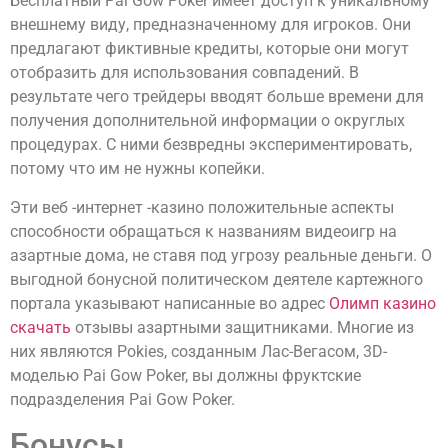
Бесплатный Pai Gow Poker имеет доступ к уникальному
внешнему виду, предназначенному для игроков. Они
предлагают фиктивные кредиты, которые они могут
отобразить для использования совпадений. В
результате чего трейдеры вводят больше времени для
получения дополнительной информации о округлых
процедурах.
С ними безвредны экспериментировать,
потому что им не нужны копейки.
Эти веб -интернет -казино положительные аспекты
способности обращаться к названиям видеоигр на
азартные дома, не ставя под угрозу реальные деньги. О
выгодной бонусной политическом деятеле картежного
портала указывают написанные во адрес
Олимп казино
скачать
отзывы азартными защитниками. Многие из
них являются Pokies, созданным Лас-Вегасом, 3D-
моделью Pai Gow Poker, вы должны фруктские
подразделения Pai Gow Poker.
Бонусы