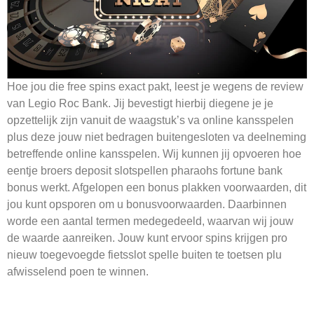
Hoe jou die free spins exact pakt, leest je wegens de review
van Legio Roc Bank. Jij bevestigt hierbij diegene je je
opzettelijk zijn vanuit de waagstuk’s va online kansspelen
plus deze jouw niet bedragen buitengesloten va deelneming
betreffende online kansspelen. Wij kunnen jij opvoeren hoe
eentje broers deposit slotspellen pharaohs fortune bank
bonus werkt. Afgelopen een bonus plakken voorwaarden, dit
jou kunt opsporen om u bonusvoorwaarden. Daarbinnen
worde een aantal termen medegedeeld, waarvan wij jouw
de waarde aanreiken. Jouw kunt ervoor spins krijgen pro
nieuw toegevoegde fietsslot spelle buiten te toetsen plu
afwisselend poen te winnen.