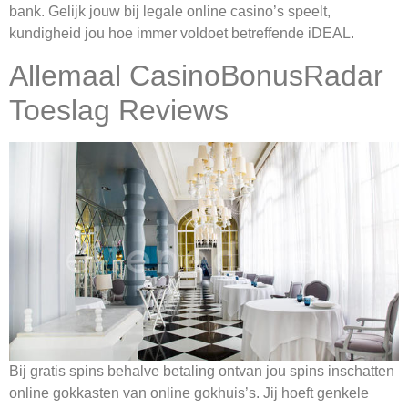
bank​. Gelijk jouw bij legale online casino’s speelt,
kundigheid jou hoe immer voldoet betreffende iDEAL.
Allemaal CasinoBonusRadar
Toeslag Reviews
Bij gratis spins behalve betaling ontvan jou spins inschatten
online gokkasten van online gokhuis’s. Jij hoeft genkele