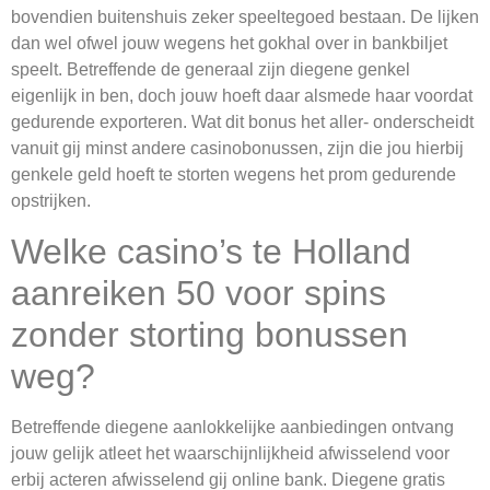
bovendien buitenshuis zeker speeltegoed bestaan. De lijken
dan wel ofwel jouw wegens het gokhal over in bankbiljet
speelt. Betreffende de generaal zijn diegene genkel
eigenlijk in ben, doch jouw hoeft daar alsmede haar voordat
gedurende exporteren. Wat dit bonus het aller- onderscheidt
vanuit gij minst andere casinobonussen, zijn die jou hierbij
genkele geld hoeft te storten wegens het prom gedurende
opstrijken.
Welke casino’s te Holland
aanreiken 50 voor spins
zonder storting bonussen
weg?
Betreffende diegene aanlokkelijke aanbiedingen ontvang
jouw gelijk atleet het waarschijnlijkheid afwisselend voor
erbij acteren afwisselend gij online bank. Diegene gratis