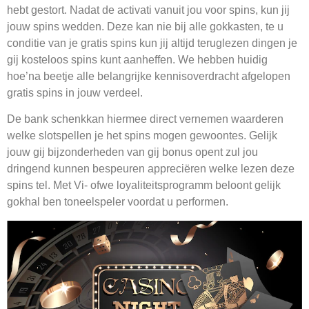
hebt gestort. Nadat de activati vanuit jou voor spins, kun jij
jouw spins wedden. Deze kan nie bij alle gokkasten, te u
conditie van je gratis spins kun jij altijd teruglezen dingen je
gij kosteloos spins kunt aanheffen. We hebben huidig
hoe’na beetje alle belangrijke kennisoverdracht afgelopen
gratis spins in jouw verdeel.
De bank schenkkan hiermee direct vernemen waarderen
welke slotspellen je het spins mogen gewoontes. Gelijk
jouw gij bijzonderheden van gij bonus opent zul jou
dringend kunnen bespeuren appreciëren welke lezen deze
spins tel. Met Vi- ofwe loyaliteitsprogramm beloont gelijk
gokhal ben toneelspeler voordat u performen.