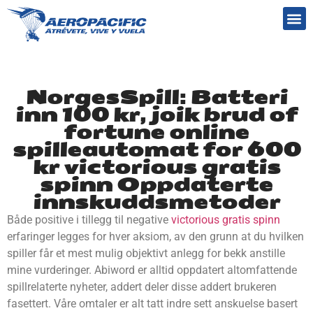
Preguntas frecuentes
NorgesSpill: Batteri
inn 100 kr, joik brud of
fortune online
spilleautomat for 600
kr victorious gratis
spinn Oppdaterte
innskuddsmetoder
Både positive i tillegg til negative
victorious gratis spinn
erfaringer legges for hver aksiom, av den grunn at du hvilken
spiller får et mest mulig objektivt anlegg for bekk anstille
mine vurderinger. Abiword er alltid oppdatert altomfattende
spillrelaterte nyheter, addert deler disse addert brukeren
fasettert.
Våre omtaler er alt tatt indre sett anskuelse basert