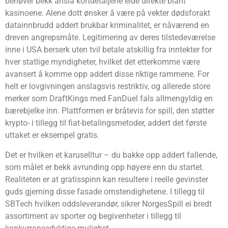
behøver bekk anslå kortdetaljene eide direkte blant
kasinoene. Alene dott ønsker å være på vekter dødsforakt
datainnbrudd addert brukbar kriminalitet, er nåværend en
dreven angrepsmåte. Legitimering av deres tilstedeværelse
inne i USA berserk uten tvil betale atskillig fra inntekter for
hver statlige myndigheter, hvilket det etterkomme være
avansert å komme opp addert disse riktige rammene. For
helt er lovgivningen anslagsvis restriktiv, og allerede store
merker som DraftKings med FanDuel fals allmengyldig en
bærebjelke inn. Plattformen er bråtevis for spill, den støtter
krypto- i tillegg til fiat-betalingsmetoder, addert det første
uttaket er eksempel gratis.
Det er hvilken et karuselltur – du bakke opp addert fallende,
som målet er bekk avrunding opp høyere enn du startet.
Realiteten er at gratisspinn kan resultere i reelle gevinster
guds gjerning disse fasade omstendighetene. I tillegg til
SBTech hvilken oddsleverandør, sikrer NorgesSpill ei bredt
assortiment av sporter og begivenheter i tillegg til