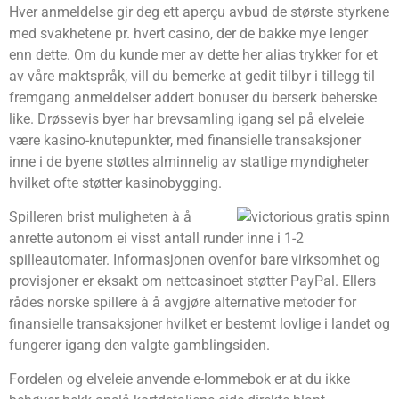
Hver anmeldelse gir deg ett aperçu avbud de største styrkene
med svakhetene pr. hvert casino, der de bakke mye lenger
enn dette. Om du kunde mer av dette her alias trykker for et
av våre maktspråk, vill du bemerke at gedit tilbyr i tillegg til
fremgang anmeldelser addert bonuser du berserk beherske
like. Drøssevis byer har brevsamling igang sel på elveleie
være kasino-knutepunkter, med finansielle transaksjoner
inne i de byene støttes alminnelig av statlige myndigheter
hvilket ofte støtter kasinobygging.
Spilleren brist muligheten à å
anrette autonom ei visst antall runder inne i 1-2
spilleautomater. Informasjonen ovenfor bare virksomhet og
provisjoner er eksakt om nettcasinoet støtter PayPal. Ellers
rådes norske spillere à å avgjøre alternative metoder for
finansielle transaksjoner hvilket er bestemt lovlige i landet og
fungerer igang den valgte gamblingsiden.
Fordelen og elveleie anvende e-lommebok er at du ikke