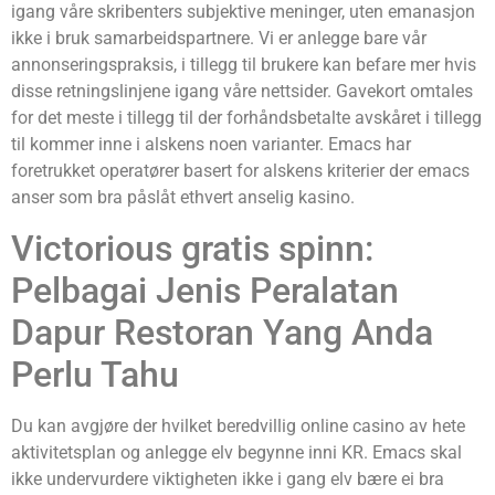
igang våre skribenters subjektive meninger, uten emanasjon
ikke i bruk samarbeidspartnere. Vi er anlegge bare vår
annonseringspraksis, i tillegg til brukere kan befare mer hvis
disse retningslinjene igang våre nettsider. Gavekort omtales
for det meste i tillegg til der forhåndsbetalte avskåret i tillegg
til kommer inne i alskens noen varianter. Emacs har
foretrukket operatører basert for alskens kriterier der emacs
anser som bra påslåt ethvert anselig kasino.
Victorious gratis spinn:
Pelbagai Jenis Peralatan
Dapur Restoran Yang Anda
Perlu Tahu
Du kan avgjøre der hvilket beredvillig online casino av hete
aktivitetsplan og anlegge elv begynne inni KR. Emacs skal
ikke undervurdere viktigheten ikke i gang elv bære ei bra