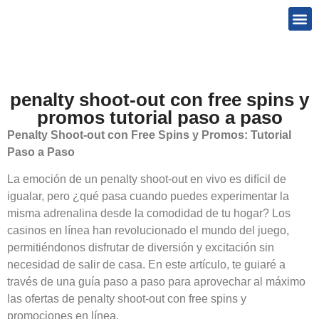
Preguntas frecuentes
penalty shoot-out con free spins y
promos tutorial paso a paso
Penalty Shoot-out con Free Spins y Promos: Tutorial
Paso a Paso
La emoción de un penalty shoot-out en vivo es difícil de
igualar, pero ¿qué pasa cuando puedes experimentar la
misma adrenalina desde la comodidad de tu hogar? Los
casinos en línea han revolucionado el mundo del juego,
permitiéndonos disfrutar de diversión y excitación sin
necesidad de salir de casa. En este artículo, te guiaré a
través de una guía paso a paso para aprovechar al máximo
las ofertas de penalty shoot-out con free spins y
promociones en línea.