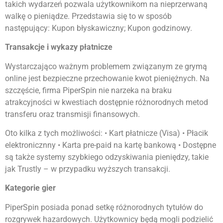
takich wydarzeń pozwala użytkownikom na nieprzerwaną
walkę o pieniądze. Przedstawia się to w sposób
następujący: Kupon błyskawiczny; Kupon godzinowy.
Transakcje i wykazy płatnicze
Wystarczająco ważnym problemem związanym ze grymą
online jest bezpieczne przechowanie kwot pieniężnych. Na
szczęście, firma PiperSpin nie narzeka na braku
atrakcyjności w kwestiach dostępnie różnorodnych metod
transferu oraz transmisji finansowych.
Oto kilka z tych możliwości: • Kart płatnicze (Visa) • Płacik
elektronicznny • Karta pre-paid na kartę bankową • Dostępne
są także systemy szybkiego odzyskiwania pieniędzy, takie
jak Trustly – w przypadku wyższych transakcji.
Kategorie gier
PiperSpin posiada ponad setkę różnorodnych tytułów do
rozgrywek hazardowych. Użytkownicy będą mogli podzielić