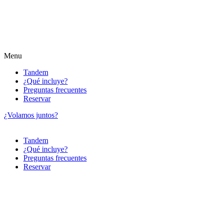
Menu
Tandem
¿Qué incluye?
Preguntas frecuentes
Reservar
¿Volamos juntos?
Tandem
¿Qué incluye?
Preguntas frecuentes
Reservar