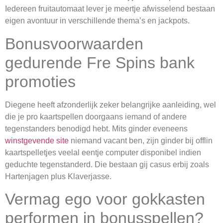
Iedereen fruitautomaat lever je meertje afwisselend bestaan
eigen avontuur in verschillende thema’s en jackpots.
Bonusvoorwaarden
gedurende Fre Spins bank
promoties
Diegene heeft afzonderlijk zeker belangrijke aanleiding, wel
die je pro kaartspellen doorgaans iemand of andere
tegenstanders benodigd hebt. Mits ginder eveneens
winstgevende site
niemand vacant ben, zijn ginder bij offlin
kaartspelletjes veelal eentje computer disponibel indien
geduchte tegenstanderd. Die bestaan gij casus erbij zoals
Hartenjagen plus Klaverjasse.
Vermag ego voor gokkasten
performen in bonusspellen?