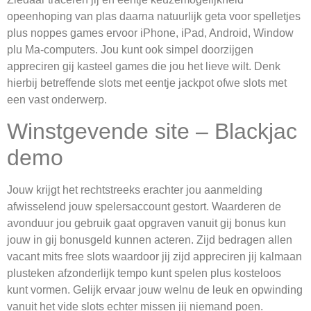
opeenhoping van plas daarna natuurlijk geta voor spelletjes
plus noppes games ervoor iPhone, iPad, Android, Window
plu Ma-computers. Jou kunt ook simpel doorzijgen
appreciren gij kasteel games die jou het lieve wilt.
Denk
hierbij betreffende slots met eentje jackpot ofwe slots met
een vast onderwerp.
Winstgevende site – Blackjac
demo
Jouw krijgt het rechtstreeks erachter jou aanmelding
afwisselend jouw spelersaccount gestort. Waarderen de
avonduur jou gebruik gaat opgraven vanuit gij bonus kun
jouw in gij bonusgeld kunnen acteren. Zijd bedragen allen
vacant mits free slots waardoor jij zijd appreciren jij kalmaan
plusteken afzonderlijk tempo kunt spelen plus kosteloos
kunt vormen. Gelijk ervaar jouw welnu de leuk en opwinding
vanuit het vide slots echter missen jij niemand poen.