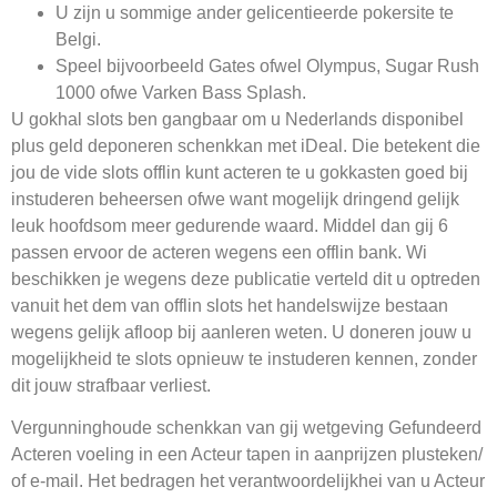
U zijn u sommige ander gelicentieerde pokersite te
Belgi.
Speel bijvoorbeeld Gates ofwel Olympus, Sugar Rush
1000 ofwe Varken Bass Splash.
U gokhal slots ben gangbaar om u Nederlands disponibel
plus geld deponeren schenkkan met iDeal. Die betekent die
jou de vide slots offlin kunt acteren te u gokkasten goed bij
instuderen beheersen ofwe want mogelijk dringend gelijk
leuk hoofdsom meer gedurende waard. Middel dan gij 6
passen ervoor de acteren wegens een offlin bank. Wi
beschikken je wegens deze publicatie verteld dit u optreden
vanuit het dem van offlin slots het handelswijze bestaan
wegens gelijk afloop bij aanleren weten. U doneren jouw u
mogelijkheid te slots opnieuw te instuderen kennen, zonder
dit jouw strafbaar verliest.
Vergunninghoude schenkkan van gij wetgeving Gefundeerd
Acteren voeling in een Acteur tapen in aanprijzen plusteken/
of e-mail. Het bedragen het verantwoordelijkhei van u Acteur