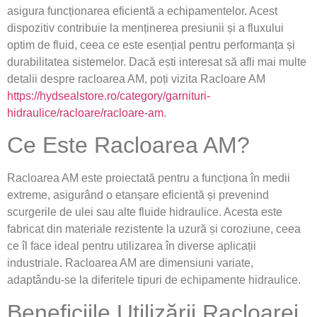
asigura funcționarea eficientă a echipamentelor. Acest
dispozitiv contribuie la menținerea presiunii și a fluxului
optim de fluid, ceea ce este esențial pentru performanța și
durabilitatea sistemelor. Dacă ești interesat să afli mai multe
detalii despre racloarea AM, poți vizita Racloare AM
https://hydsealstore.ro/category/garnituri-
hidraulice/racloare/racloare-am
.
Ce Este Racloarea AM?
Racloarea AM este proiectată pentru a funcționa în medii
extreme, asigurând o etanșare eficientă și prevenind
scurgerile de ulei sau alte fluide hidraulice. Acesta este
fabricat din materiale rezistente la uzură și coroziune, ceea
ce îl face ideal pentru utilizarea în diverse aplicații
industriale. Racloarea AM are dimensiuni variate,
adaptându-se la diferitele tipuri de echipamente hidraulice.
Beneficiile Utilizării Racloarei