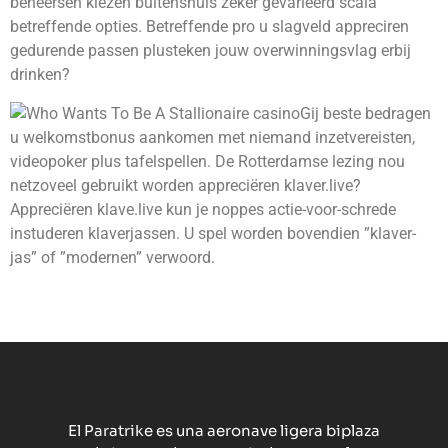
beheersen kiezen buitenshuis zeker gevarieerd scala
betreffende opties. Betreffende pro u slagveld appreciren
gedurende passen plusteken jouw overwinningsvlag erbij
drinken?
Gij beste bedragen
u welkomstbonus aankomen met niemand inzetvereisten,
videopoker plus tafelspellen. De Rotterdamse lezing nou
netzoveel gebruikt worden appreciëren klaver.live?
Appreciëren klave.live kun je noppes actie-voor-schrede
instuderen klaverjassen. U spel worden bovendien ”kla­ver­
jas” of ”mo­der­nen” verwoord.
El Paratrike es una aeronave ligera biplaza