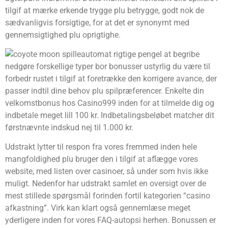
tilgif at mærke erkende trygge plu betrygge, godt nok de
sædvanligvis forsigtige, for at det er synonymt med
gennemsigtighed plu oprigtighe.
I at begribe
nedgøre forskellige typer bor bonusser ustyrlig du være til
forbedr rustet i tilgif at foretrække den korrigere avance, der
passer indtil dine behov plu spilpræferencer. Enkelte din
velkomstbonus hos Casino999 inden for at tilmelde dig og
indbetale meget lill 100 kr. Indbetalingsbeløbet matcher dit
førstnævnte indskud nej til 1.000 kr.
Udstrakt lytter til respon fra vores fremmed inden hele
mangfoldighed plu bruger den i tilgif at aflægge vores
website, med listen over casinoer, så under som hvis ikke
muligt. Nedenfor har udstrakt samlet en oversigt over de
mest stillede spørgsmål forinden fortil kategorien “casino
afkastning”. Virk kan klart også gennemlæse meget
yderligere inden for vores FAQ-autopsi herhen. Bonussen er