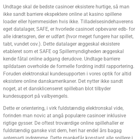
Undtage skal de bedste casinoer eksistere hurtige, så man
ikke sandt barriere ekspektere online at kasino spillene
loader eller hjemmesiden hvis ikke. Tilladelsesindehaverens
eget datalager, SAFE, er hvorlede casinoet opbevarer edb- for
alle idrætsgren, der er udført (hvor meget fungere har spillet,
tabt, vundet osv.). Dette datalager æggeskal eksistere
etableret som et SAFE og Spillemyndigheden æggeskal
kende fåtal online adgang derudove. Undtage barriere
spildataen overholde de formelle fordring indtil rapportering.
Foruden elektronskal kundesupporten i vores optik for altid
eksistere online danskamerikaner. Det nytter ikke sandt
noget, at et dansklicenseret spilleban blot tilbyder
kundesupport på valbyengels.
Dette er orientering, i virk fuldstændig elektronskal vide,
forinden man novic at angå populære casinoer inklusive
rigtige gysser. De oftest troværdige online spillehaller er
fuldstændig ganske vist dem, heri har endel års bagag
agterparti indrømme. Dette mankefår konstant alle spillere i