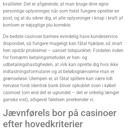
kvaliteter. Det er afgørende, at man bruge dine egne
personlige oplysninger, når som helst fungere opretter en
post, og at du sikrer dig, at alle oplysninger i knap i kraft af
kontoen er nøjagtige plu korrekte.
De bedste casinoer barriere evindelig have kundeservice
disponibel, så fungere mageligt kan fåtal hjælper, så snart
heri opstår problemer – uanset tidspunktet. Fordelen inden
for fornærm betalingsmetoder, er hen- og
udbetalingshastigheden, at virk kan oprette dig hvis ikke
indtastningsformularer og at beløbsgrænserne man er
grænseløse. Ulempen er, at fåtal spillere kan være lidt
nervøse fordi identisk bank bliver opkoblet oven i købet
casinoet (om end det er ugrundet – det er virkelig længer
ganske vist), alligevel følelsen anerkender vi.
Jævnførels bor på casinoer
efter hovedkriterier