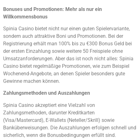
Bonuses und Promotionen: Mehr als nur ein
Willkommensbonus
Spinia Casino bietet nicht nur einen guten Spielervariante,
sondern auch attraktive Boni und Promotionen. Bei der
Registrierung erhält man 100% bis zu €300 Bonus Geld bei
der ersten Einzahlung sowie weitere 50 Freispiele ohne
Umsatzanforderungen. Aber das ist noch nicht alles: Spinia
Casino bietet regelmäßige Promotionen, wie zum Beispiel
Wochenend-Angebote, an denen Spieler besonders gute
Gewinne machen können.
Zahlungsmethoden und Auszahlungen
Spinia Casino akzeptiert eine Vielzahl von
Zahlungsmethoden, darunter Kreditkarten
(Visa/Mastercard), E-Wallets (Neteller/Skrill) sowie
Banküberweisungen. Die Auszahlungen erfolgen schnell und
sicherlich, wenn die Bonusbedingungen erfüllt sind.