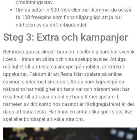
omsättningskrav.
Om du sätter in 500 frisk eller mer, kommer du också
få 100 freespins som finns tillgängliga att ja nu i
närheten av du drift erbjudandet.
Steg 3: Extra och kampanjer
Bettingstugan.se skriver bara om spelbolag som har svensk
licens – innan en säkra och viss spelupplevelse. Att äga
möjlighet till att testa casinospel på mobilen är extremt
uppskattat. Faktum är att flesta från spelare på online
casinon spelar med sin mobil. Att du som köpare på en
nätcasino har möjlighet att testa var och närsomhelst har
resulterat till att casinon online har allt mer spelare. I
närheten av ditt konto hos casinot är färdigregistrerat är det
dags att börja testa. Här finns en antal olika spel, slots, live-
spel eller bordsspel att välja röra om.