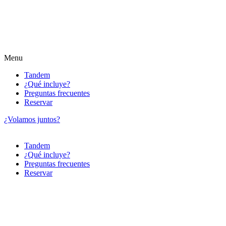
Menu
Tandem
¿Qué incluye?
Preguntas frecuentes
Reservar
¿Volamos juntos?
Tandem
¿Qué incluye?
Preguntas frecuentes
Reservar