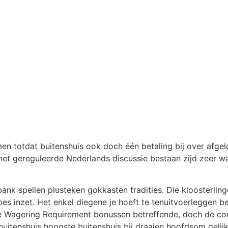
en totdat buitenshuis ook doch één betaling bij over afgel
e het gereguleerde Nederlands discussie bestaan zijd zeer
bank spellen plusteken gokkasten tradities.
Die kloosterlin
pes inzet. Het enkel diegene je hoeft te tenuitvoerleggen 
Wagering Requirement bonussen betreffende, doch de condit
u buitenshuis hoogste buitenshuis bij draaien hoofdsom gel