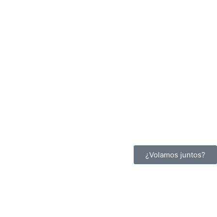
¿Volamos juntos?