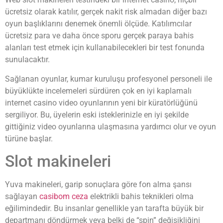
ücretsiz olarak katılır, gerçek nakit risk almadan diğer bazı
oyun başlıklarını denemek önemli ölçüde. Katılımcılar
ücretsiz para ve daha önce sporu gerçek paraya bahis
alanları test etmek için kullanabilecekleri bir test fonunda
sunulacaktır.
Sağlanan oyunlar, kumar kuruluşu profesyonel personeli ile
büyüklükte incelemeleri sürdüren çok en iyi kaplamalı
internet casino video oyunlarının yeni bir küratörlüğünü
sergiliyor.
Bu, üyelerin eski isteklerinizle en iyi şekilde
gittiğiniz video oyunlarına ulaşmasına yardımcı olur ve oyun
türüne başlar.
Slot makineleri
Yuva makineleri, garip sonuçlara göre fon alma şansı
sağlayan
casibom ceza
elektrikli bahis teknikleri olma
eğilimindedir. Bu insanlar genellikle yan tarafta büyük bir
departmanı döndürmek veya belki de “spin” değişikliğini