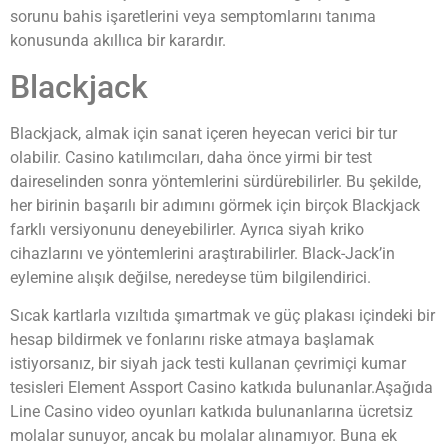
sorunu bahis işaretlerini veya semptomlarını tanıma
konusunda akıllıca bir karardır.
Blackjack
Blackjack, almak için sanat içeren heyecan verici bir tur
olabilir. Casino katılımcıları, daha önce yirmi bir test
daireselinden sonra yöntemlerini sürdürebilirler. Bu şekilde,
her birinin başarılı bir adımını görmek için birçok Blackjack
farklı versiyonunu deneyebilirler. Ayrıca siyah kriko
cihazlarını ve yöntemlerini araştırabilirler. Black-Jack’in
eylemine alışık değilse, neredeyse tüm bilgilendirici.
Sıcak kartlarla vızıltıda şımartmak ve güç plakası içindeki bir
hesap bildirmek ve fonlarını riske atmaya başlamak
istiyorsanız, bir siyah jack testi kullanan çevrimiçi kumar
tesisleri Element Assport Casino katkıda bulunanlar.Aşağıda
Line Casino video oyunları katkıda bulunanlarına ücretsiz
molalar sunuyor, ancak bu molalar alınamıyor. Buna ek