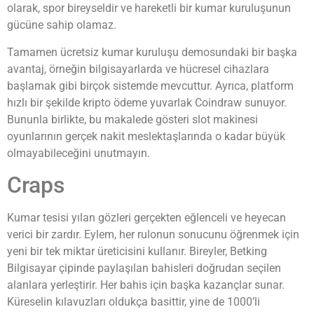
olarak, spor bireyseldir ve hareketli bir kumar kuruluşunun
gücüne sahip olamaz.
Tamamen ücretsiz kumar kuruluşu demosundaki bir başka
avantaj, örneğin bilgisayarlarda ve hücresel cihazlara
başlamak gibi birçok sistemde mevcuttur. Ayrıca, platform
hızlı bir şekilde kripto ödeme yuvarlak Coindraw sunuyor.
Bununla birlikte, bu makalede gösteri slot makinesi
oyunlarının gerçek nakit meslektaşlarında o kadar büyük
olmayabileceğini unutmayın.
Craps
Kumar tesisi yılan gözleri gerçekten eğlenceli ve heyecan
verici bir zardır. Eylem, her rulonun sonucunu öğrenmek için
yeni bir tek miktar üreticisini kullanır. Bireyler, Betking
Bilgisayar çipinde paylaşılan bahisleri doğrudan seçilen
alanlara yerleştirir. Her bahis için başka kazançlar sunar.
Küreselin kılavuzları oldukça basittir, yine de 1000’li