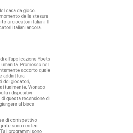
del casa da gioco,
l momento della stesura
ai giocatori italiani. Il
tori italiani ancora,
il umanità. Promosso nel
prontamente accorto quale
e addirittura
i dei giocatori,
ne attualmente, Wonaco
ia i dispositivi
di questa recensione di
giungere al bisca
ee di corrispettivo
grate sono i criteri
. Tali programmi sono