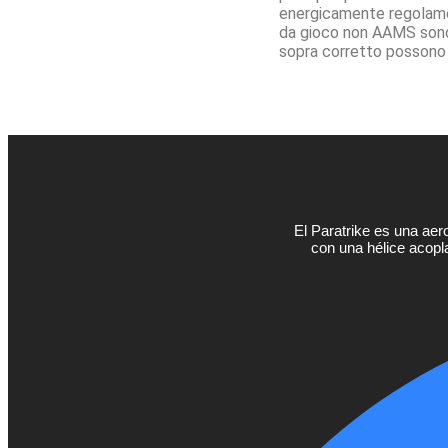
energicamente regolament
da gioco non AAMS sono li
sopra corretto possono 
El Paratrike es una aer
con una hélice acopl