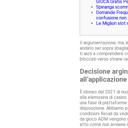
GIOCA Gratis P
Spinanga scom
Domande Frequent
confusione non 
Le Migliori slo
Il argomentazione, ma,
andato nel sopra sbaglia
ti aiuti a comprendere 
bloccati verso strane ra
Decisione argi
all’applicazion
È idoneo dal 2021 di nu
alla elemosina di casino
una fase di piattaforme 
disposizione. Abbiamo pa
condizioni fiscali da ve
da gioco ADM vengono im
atto come non avviene i