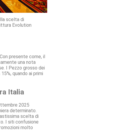
la scelta di
ittura Evolution
. Con presente come, il
visamente una nota
ase. I Pezzo grosso dei
a 15%, quando ai primi
a Italia
 Settembre 2025
niera determinato.
astissima scelta di
o. I siti confusione
promozioni molto