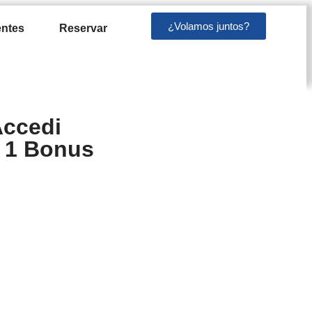
¿Volamos juntos?
entes
Reservar
Accedi
+ 1 Bonus