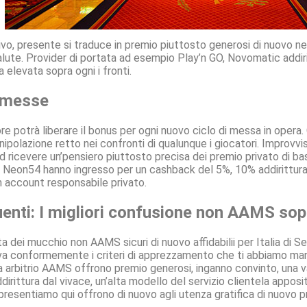
vo, presente si traduce in premio piuttosto generosi di nuovo nel
lute. Provider di portata ad esempio Play’n GO, Novomatic addir
 elevata sopra ogni i fronti.
mmesse
ore potrà liberare il bonus per ogni nuovo ciclo di messa in opera
ipolazione retto nei confronti di qualunque i giocatori. Improv
 ad ricevere un’pensiero piuttosto precisa dei premio privato di b
 5 di Neon54 hanno ingresso per un cashback del 5%, 10% addirittur
un account responsabile privato.
ti: I migliori confusione non AAMS sopr
sta dei mucchio non AAMS sicuri di nuovo affidabilii per Italia di
rova conformemente i criteri di apprezzamento che ti abbiamo ma
 arbitrio AAMS offrono premio generosi, inganno convinto, una v
rittura dal vivace, un’alta modello del servizio clientela apposit
presentiamo qui offrono di nuovo agli utenza gratifica di nuovo 